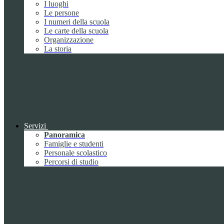
I luoghi
Le persone
I numeri della scuola
Le carte della scuola
Organizzazione
La storia
Servizi
Panoramica
Famiglie e studenti
Personale scolastico
Percorsi di studio