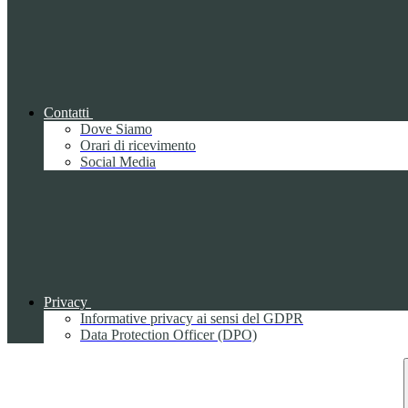
Contatti
Dove Siamo
Orari di ricevimento
Social Media
Privacy
Informative privacy ai sensi del GDPR
Data Protection Officer (DPO)