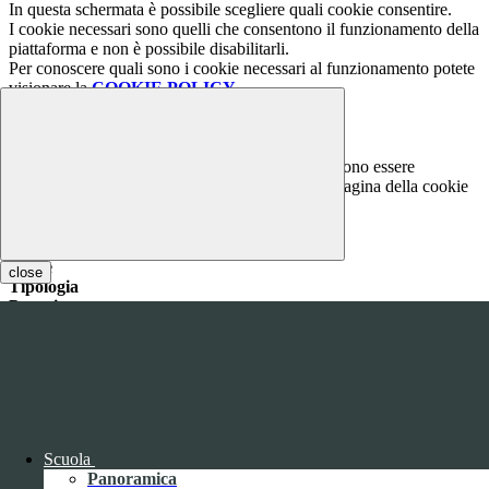
In questa schermata è possibile scegliere quali cookie consentire.
I cookie necessari sono quelli che consentono il funzionamento della
piattaforma e non è possibile disabilitarli.
Per conoscere quali sono i cookie necessari al funzionamento potete
visionare la
COOKIE POLICY
.
Cookie necessari per il funzionamento
I cookie necessari per il funzionamento non possono essere
disabilitati. È possibile consultare l'elenco nella pagina della cookie
policy.
www.youtube.com
Nome
close
Tipologia
Proprieta
Descrizione
Durata
Nome:
YSC
Tipologia:
tecnico
Proprieta:
Terze Parti
Descrizione:
Questo cookie è impostato da YouTube per tenere
traccia delle visualizzazioni dei video incorporati.
Scuola
Durata:
Sessione
Panoramica
Nome:
VISITOR_INFO1_LIVE