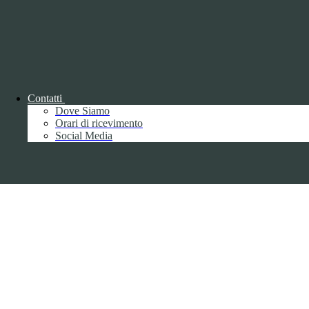
Parma S.p.A. | Divisione Publishing & New Social Media
Disclaimer trattamento dati personali
Contatti
Dove Siamo
Orari di ricevimento
Back to top
Social Media
Privacy
Informative privacy ai sensi del GDPR
Data Protection Officer (DPO)
Campo di ricerca per le pagine del sito