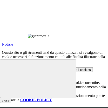
Notizie
Questo sito o gli strumenti terzi da questo utilizzati si avvalgono di
cookie necessari al funzionamento ed utili alle finalità illustrate nella
COOKIE POLICY
.
Personalizza
Rifiuta tutti
i cookies
Accetta tutti
i cookies
Gestione cookie
In questa schermata è possibile scegliere quali cookie consentire.
I cookie necessari sono quelli che consentono il funzionamento della
piattaforma e non è possibile disabilitarli.
Per conoscere quali sono i cookie necessari al funzionamento potete
visionare la
COOKIE POLICY
.
close