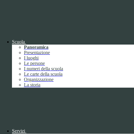
Cookie necessari per il funzionamento
I cookie necessari per il funzionamento non possono essere
disabilitati. È possibile consultare l'elenco nella pagina della cookie
policy.
www.youtube.com
Nome
Scuola
Tipologia
Panoramica
Proprieta
Presentazione
Descrizione
I luoghi
Durata
Le persone
Nome:
YSC
I numeri della scuola
Tipologia:
tecnico
Le carte della scuola
Proprieta:
Terze Parti
Organizzazione
Descrizione:
Questo cookie è impostato da YouTube per tenere
La storia
traccia delle visualizzazioni dei video incorporati.
Durata:
Sessione
Nome:
VISITOR_INFO1_LIVE
Tipologia:
tecnico
Proprieta:
Terze Parti
Descrizione:
Questo cookie è impostato da Youtube per tenere
traccia delle preferenze dell'utente per i video di Youtube incorporati
nei siti; può anche determinare se il visitatore del sito web sta
utilizzando la nuova o la vecchia versione dell'interfaccia di
Servizi