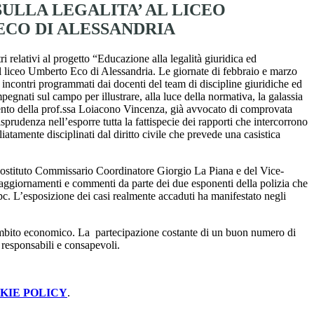
SULLA LEGALITA’ AL LICEO
CO DI ALESSANDRIA
i relativi al progetto “Educazione alla legalità giuridica ed
 liceo Umberto Eco di Alessandria. Le giornate di febbraio e marzo
i incontri programmati dai docenti del team di discipline giuridiche ed
pegnati sul campo per illustrare, alla luce della normativa, la galassia
ervento della prof.ssa Loiacono Vincenza, già avvocato di comprovata
isprudenza nell’esporre tutta la fattispecie dei rapporti che intercorrono
gliatamente disciplinati dal diritto civile che prevede una casistica
l Sostituto Commissario Coordinatore Giorgio La Piana e del Vice-
i, aggiornamenti e commenti da parte dei due esponenti della polizia che
 pc. L’esposizione dei casi realmente accaduti ha manifestato negli
n ambito economico. La partecipazione costante di un buon numero di
, responsabili e consapevoli.
KIE POLICY
.