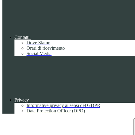
Contatti
Dove Siamo
Orari di ricevimento
Social Media
Privacy
Informative privacy ai sensi del GDPR
Data Protection Officer (DPO)