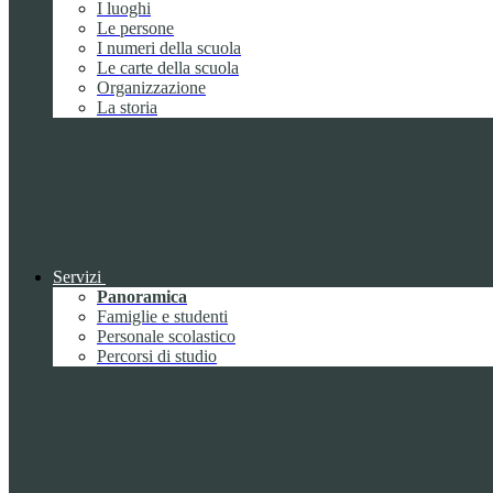
I luoghi
Le persone
I numeri della scuola
Le carte della scuola
Organizzazione
La storia
Servizi
Panoramica
Famiglie e studenti
Personale scolastico
Percorsi di studio