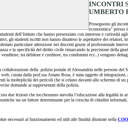
INCONTRI 
UMBERTO E
Proseguono gli incontr
econoomica” presso il
tudenti dell’Istituto che hanno presenziato con interesse e curiosità agl
 gli studenti iscritti non hanno disatteso le aspettative dei relatori, im
a destato particolare attenzione nei discenti grazie al professionale int
nza e la specificità del diritto civile rimarcando la precisione della giur
re e venditore, tra debitore e creditore, tra condomini ecc..) vengono detta
la collaborazione della polizia postale di Alessandria nelle persone de
ul web, curata dalla prof.ssa Amato Rosa, è stata oggetto di integrazion
ti la molteplicità dei pericoli che si celano davanti allo schermo di un
precise domande ai rappresentati della polizia.
cora due lezioni che toccheranno stavolta l’educazione alla legalità i
nomiche sia un fattore determinante per la crescita di cittadini informati
kie necessari al funzionamento ed utili alle finalità illustrate nella
COO