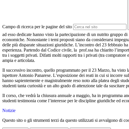
Campo di ricerca per le pagine del sito
ad esso dedicate hanno visto la partecipazione di un nutrito gruppo di s
economiche. Nonostante i temi proposti siano da considerarsi impegnativi,
delle più disparate situazioni giuridiche. L’incontro del 23 febbraio h
esperienza. Partendo dal Codice civile, la prof.ssa ha chiarito l’importa
tra i soggetti privati. Difatti molti rapporti tra i privati (tra comprato
ampia e articolata.
Il successivo incontro, quello programmato per il 23 Marzo, ha visto 
ispettore Antonio Panarese. L’esposizione dei reati in cui si incorre s
hanno sapientemente e magistralmente reso noto alla platea degli studen
studenti tanta curiosità e un alto grado di attenzione tale da suscitare 
Il corso, che vedrà la chiusura annuale a maggio, ha in programma an
studenti testimonia come l’interesse per le discipline giuridiche ed eco
Notizie
Questo sito o gli strumenti terzi da questo utilizzati si avvalgono di coo