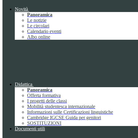
Novità
Panoramica
Le notizie
Le circolari
Calendario eventi
Albo online
Didattica
Panoramica
Offerta formativa
I progetti delle classi
Mobilità studentesca internazionale
Informazioni sulle Certificazioni linguistiche
Cambridge IGCSE Guida per genitori
SOSTITUZIONI
Documenti utili