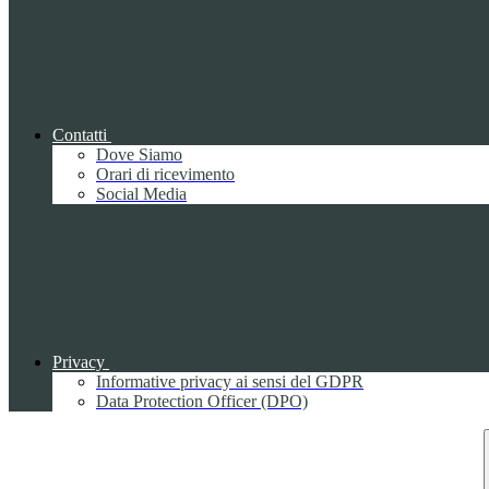
Contatti
Dove Siamo
Orari di ricevimento
Social Media
Privacy
Informative privacy ai sensi del GDPR
Data Protection Officer (DPO)