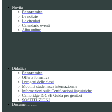
Novità
Panoramica
Le notizie
Le circolari
Calendario eventi
Albo online
Didattica
Panoramica
Offerta formativa
I progetti delle classi
Mobilità studentesca internazionale
Informazioni sulle Certificazioni linguistiche
Cambridge IGCSE Guida per genitori
SOSTITUZIONI
Documenti utili