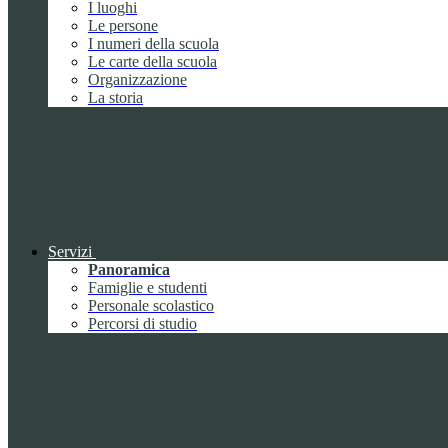
I luoghi
Le persone
I numeri della scuola
Le carte della scuola
Organizzazione
La storia
Servizi
Panoramica
Famiglie e studenti
Personale scolastico
Percorsi di studio