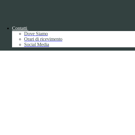
Back to top
Contatti
Dove Siamo
Orari di ricevimento
Social Media
Privacy
Informative privacy ai sensi del GDPR
Data Protection Officer (DPO)
Campo di ricerca per le pagine del sito