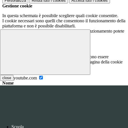
Personalizza
Rifiuta tutti
i cookies
Accetta tutti
i cookies
Gestione cookie
In questa schermata è possibile scegliere quali cookie consentire.
I cookie necessari sono quelli che consentono il funzionamento della
piattaforma e non è possibile disabilitarli.
Per conoscere quali sono i cookie necessari al funzionamento potete
visionare la
COOKIE POLICY
.
Cookie necessari per il funzionamento
I cookie necessari per il funzionamento non possono essere
disabilitati. È possibile consultare l'elenco nella pagina della cookie
policy.
www.youtube.com
close
Nome
Tipologia
Proprieta
Descrizione
Durata
Nome:
YSC
Tipologia:
tecnico
Proprieta:
Terze Parti
Descrizione:
Questo cookie è impostato da YouTube per tenere
Scuola