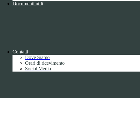
Documenti utili
Copyright 2026 | Engineered and powered by Gruppo Spaggiari
Parma S.p.A. | Divisione Publishing & New Social Media
Disclaimer trattamento dati personali
Contatti
Dove Siamo
Orari di ricevimento
Social Media
Back to top
Privacy
Informative privacy ai sensi del GDPR
Data Protection Officer (DPO)
Campo di ricerca per le pagine del sito