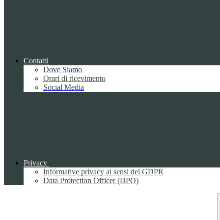
Contatti
Dove Siamo
Orari di ricevimento
Social Media
Privacy
Informative privacy ai sensi del GDPR
Data Protection Officer (DPO)