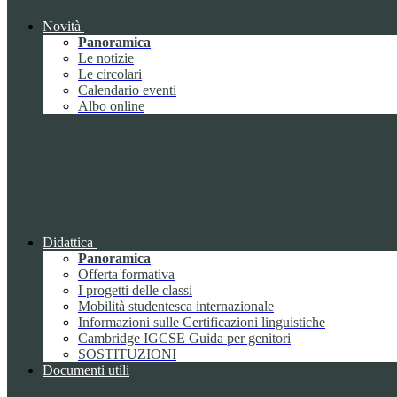
Novità
Panoramica
Le notizie
Le circolari
Calendario eventi
Albo online
Didattica
Panoramica
Offerta formativa
I progetti delle classi
Mobilità studentesca internazionale
Informazioni sulle Certificazioni linguistiche
Cambridge IGCSE Guida per genitori
SOSTITUZIONI
Documenti utili