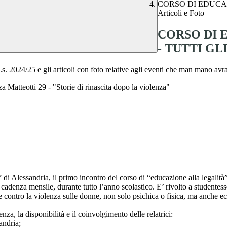
CORSO DI EDUCAZ
Articoli e Foto
CORSO DI 
- TUTTI GLI
a.s. 2024/25 e gli articoli con foto relative agli eventi che man mano av
atteotti 29 - "Storie di rinascita dopo la violenza"
o” di Alessandria, il primo incontro del corso di “educazione alla legalit
adenza mensile, durante tutto l’anno scolastico. E’ rivolto a studentesse 
 contro la violenza sulle donne, non solo psichica o fisica, ma anche ec
za, la disponibilità e il coinvolgimento delle relatrici:
andria;