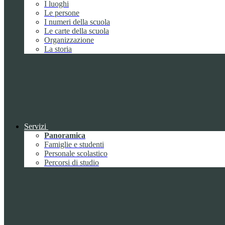
I luoghi
Le persone
I numeri della scuola
Le carte della scuola
Organizzazione
La storia
Servizi
Panoramica
Famiglie e studenti
Personale scolastico
Percorsi di studio