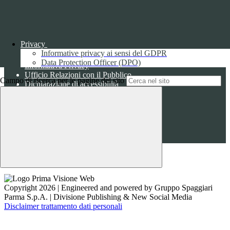
Instagram
Sezione Link Utili
Privacy
Cookie policy
Informative privacy ai sensi del GDPR
Note legali
Data Protection Officer (DPO)
Informativa Privacy
Ufficio Relazioni con il Pubblico
Campo di ricerca per le pagine del sito
Dichiarazione di accessibilità
Obiettivi di accessibilità
Whistleblowing
Gestione consensi cookie
Amministrazione trasparente
Pagina visualizzata
2799
volte
Sezione Copyright
Copyright 2026 | Engineered and powered by Gruppo Spaggiari
Parma S.p.A. | Divisione Publishing & New Social Media
Disclaimer trattamento dati personali