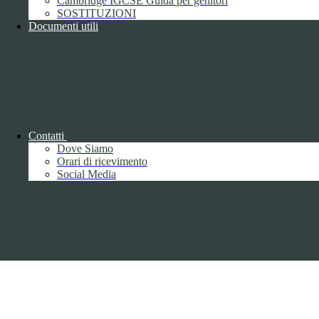
Cambridge IGCSE Guida per genitori
Pagina visualizzata
1881
volte
SOSTITUZIONI
Documenti utili
Sezione Copyright
Copyright 2026 | Engineered and powered by Gruppo Spaggiari
Parma S.p.A. | Divisione Publishing & New Social Media
Disclaimer trattamento dati personali
Contatti
Dove Siamo
Orari di ricevimento
Social Media
Back to top
Privacy
Informative privacy ai sensi del GDPR
Data Protection Officer (DPO)