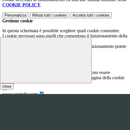
COOKIE POLICY
.
Personalizza
Rifiuta tutti
i cookies
Accetta tutti
i cookies
Gestione cookie
In questa schermata è possibile scegliere quali cookie consentire.
I cookie necessari sono quelli che consentono il funzionamento della
piattaforma e non è possibile disabilitarli.
Per conoscere quali sono i cookie necessari al funzionamento potete
visionare la
COOKIE POLICY
.
Cookie necessari per il funzionamento
I cookie necessari per il funzionamento non possono essere
disabilitati. È possibile consultare l'elenco nella pagina della cookie
policy.
close
www.youtube.com
Nome
Tipologia
Proprieta
Descrizione
Durata
Nome:
YSC