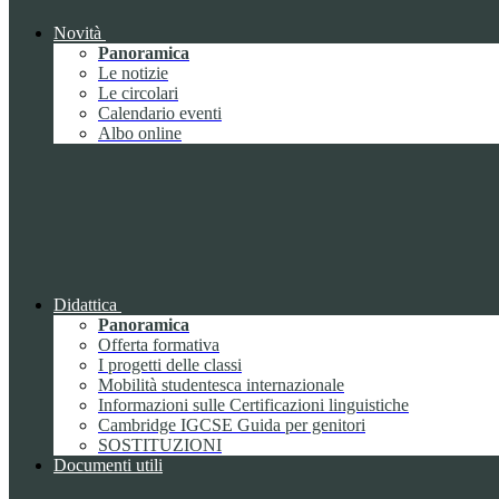
Novità
Panoramica
Le notizie
Le circolari
Calendario eventi
Albo online
Didattica
Panoramica
Offerta formativa
I progetti delle classi
Mobilità studentesca internazionale
Informazioni sulle Certificazioni linguistiche
Cambridge IGCSE Guida per genitori
SOSTITUZIONI
Documenti utili