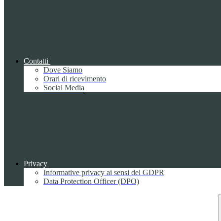
Contatti
Dove Siamo
Orari di ricevimento
Social Media
Privacy
Informative privacy ai sensi del GDPR
Data Protection Officer (DPO)