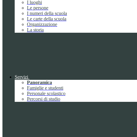
I luoghi
Le persone
I numeri della scuola
Le carte della scuola
Organizzazione
La storia
Servizi
Panoramica
Famiglie e studenti
Personale scolastico
Percorsi di studio