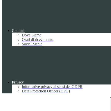
Contatti
Dove Siamo
Orari di ricevimento
Social Media
Privacy
Informative privacy ai sensi del GDPR
Data Protection Officer (DPO)