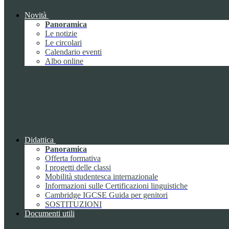
Novità
Panoramica
Le notizie
Le circolari
Calendario eventi
Albo online
Didattica
Panoramica
Offerta formativa
I progetti delle classi
Mobilità studentesca internazionale
Informazioni sulle Certificazioni linguistiche
Cambridge IGCSE Guida per genitori
SOSTITUZIONI
Documenti utili