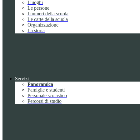
I luoghi
Le persone
I numeri della scuola
Le carte della scuola
Organizzazione
La storia
Servizi
Panoramica
Famiglie e studenti
Personale scolastico
Percorsi di studio