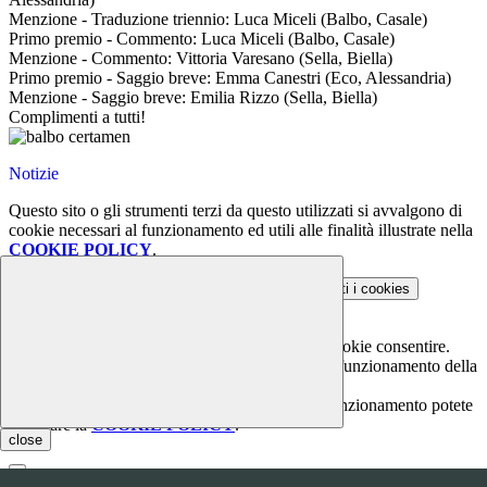
Menzione - Traduzione triennio: Luca Miceli (Balbo, Casale)
Primo premio - Commento: Luca Miceli (Balbo, Casale)
Menzione - Commento: Vittoria Varesano (Sella, Biella)
Primo premio - Saggio breve: Emma Canestri (Eco, Alessandria)
Menzione - Saggio breve: Emilia Rizzo (Sella, Biella)
Complimenti a tutti!
Notizie
Questo sito o gli strumenti terzi da questo utilizzati si avvalgono di
cookie necessari al funzionamento ed utili alle finalità illustrate nella
COOKIE POLICY
.
Personalizza
Rifiuta tutti
i cookies
Accetta tutti
i cookies
Gestione cookie
In questa schermata è possibile scegliere quali cookie consentire.
I cookie necessari sono quelli che consentono il funzionamento della
piattaforma e non è possibile disabilitarli.
Per conoscere quali sono i cookie necessari al funzionamento potete
visionare la
COOKIE POLICY
.
close
Cookie necessari per il funzionamento