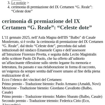
Le notizie
>
cerimonia di premiazione del IX Certamen “G. Reale”:
“Celeste dote”
cerimonia di premiazione del IX
Certamen “G. Reale”: “Celeste dote”
L'11 gennaio 2025, nell’Aula Magna dell'IIS "Balbo" di Casale
Monferrato, si è svolta la cerimonia di premiazione del IX Certamen
“G. Reale”, dal titolo “Celeste dote”, preceduta dai saluti
istituzionali del sindaco Emanuele Capra e dell’assessore
all’Istruzione Fiorenzo Pivetta, e seguita dalla Lectio Magistralis
dello scrittore Paolo Di Paolo, che ha offerto all’uditorio
un’affascinante riflessione sullo stretto legame fra memoria e
letteratura, fra passato e sua rielaborazione in forma di racconto,
un’esigenza da sempre sentita dall’essere umano al fine della piena
realizzazione di sé.
Ecco l’elenco dei vincitori del Certamen:
Primo premio - Traduzione biennio: Paolo Armano (Amaldi, Novi)
Menzione - Traduzione biennio: Giordano Cavallotto (Balbo,
Casale)
Primo premio - Traduzione triennio: Matteo Sbarato (Balbo, Casale)
Secondo premio - Traduzione triennio: Federica Cirio (Eco,
Alessandria)