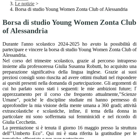
Le notizie
>
Borsa di studio Young Women Zonta Club of Alessandria
Borsa di studio Young Women Zonta Club
of Alessandria
Durante l'anno scolastico 2024-2025 ho avuto la possibilità di
partecipare e vincere la borsa di studio Young Women Zonta Club of
Alessandria.
Nel corso del trimestre scolastico, grazie al percorso intrapreso
insieme alla professoressa Giulia Susanna Robutti, ho acquisito una
preparazione significativa della lingua inglese. Grazie ai suoi
preziosi consigli sono riuscita ad avere ottimi risultati nel rispondere
ai quesiti presenti nella domanda di partecipazione. Gli argomenti di
cui ho parlato sono stati i seguenti: le mie ambizioni future; ľ
apprezzamento per il corso che frequento attualmente,"Scienze
Umane", poiché le discipline studiate mi hanno permesso di
approfondire la mia visione della mente umana a 360 gradi; attività
extrascolastiche e scolastiche, infine, il tema della donna in
particolare mi sono soffermata sui femminicidi e nel ricordo di
Giulia Cecchetin.
La premiazione si è tenuta il giorno 16 maggio presso la struttura
dell'"Umberto Eco". Qui mi è stata riferita la gratitudine per le
tematiche affrontate e per aver partecipato.