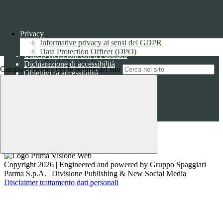
Sezione Link Utili
Cookie policy
Privacy
Note legali
Informative privacy ai sensi del GDPR
Informativa Privacy
Data Protection Officer (DPO)
Ufficio Relazioni con il Pubblico
Dichiarazione di accessibilità
Campo di ricerca per le pagine del sito
Obiettivi di accessibilità
Whistleblowing
Gestione consensi cookie
Amministrazione trasparente
Pagina visualizzata
1275
volte
Sezione Copyright
Copyright 2026 | Engineered and powered by Gruppo Spaggiari
Parma S.p.A. | Divisione Publishing & New Social Media
Disclaimer trattamento dati personali