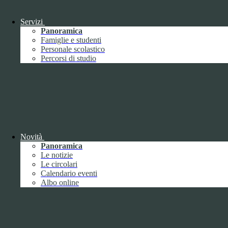
Tipologia:
tecnico
Proprieta:
Terze Parti
Descrizione:
Questo cookie è impostato da Youtube per tenere
Servizi
traccia delle preferenze dell'utente per i video di Youtube incorporati
Panoramica
nei siti; può anche determinare se il visitatore del sito web sta
Famiglie e studenti
utilizzando la nuova o la vecchia versione dell'interfaccia di
Personale scolastico
Youtube.
Percorsi di studio
Durata:
6 mesi
Accetta tutti
Salva le preferenze
ISTITUTO DI ISTRUZIONE SUPERIORE
"UMBERTO ECO"
Contatti
Novità
ISTITUTO DI ISTRUZIONE SUPERIORE "UMBERTO
Panoramica
ECO"
Le notizie
Le circolari
VIA FAA' DI BRUNO 85 - 15121 ALESSANDRIA (AL)
Calendario eventi
Tel:
0131252276
Albo online
Email:
alis016008@istruzione.it
Link per inviare una mail
PEC:
alis016008@pec.istruzione.it
Link per inviare una mail
C.F.: 96034390060
Attuazione misure PNRR