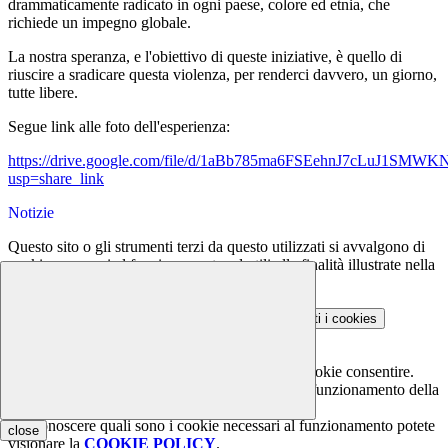
drammaticamente radicato in ogni paese, colore ed etnia, che
richiede un impegno globale.
La nostra speranza, e l'obiettivo di queste iniziative, è quello di
riuscire a sradicare questa violenza, per renderci davvero, un giorno,
tutte libere.
Segue link alle foto dell'esperienza:
https://drive.google.com/file/d/1aBb785ma6FSEehnJ7cLuJ1SMW
usp=share_link
Notizie
Questo sito o gli strumenti terzi da questo utilizzati si avvalgono di
cookie necessari al funzionamento ed utili alle finalità illustrate nella
COOKIE POLICY
.
Personalizza
Rifiuta tutti
i cookies
Accetta tutti
i cookies
Gestione cookie
In questa schermata è possibile scegliere quali cookie consentire.
I cookie necessari sono quelli che consentono il funzionamento della
piattaforma e non è possibile disabilitarli.
Per conoscere quali sono i cookie necessari al funzionamento potete
close
visionare la
COOKIE POLICY
.