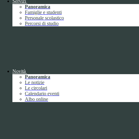
Servizi
utilizzando la nuova o la vecchia versione dell'interfaccia di
Panoramica
Youtube.
Famiglie e studenti
Durata:
6 mesi
Personale scolastico
Accetta tutti
Salva le preferenze
Percorsi di studio
ISTITUTO DI ISTRUZIONE SUPERIORE
"UMBERTO ECO"
Contatti
ISTITUTO DI ISTRUZIONE SUPERIORE "UMBERTO
ECO"
Novità
Panoramica
VIA FAA' DI BRUNO 85 - 15121 ALESSANDRIA (AL)
Le notizie
Tel:
0131252276
Le circolari
Email:
alis016008@istruzione.it
Link per inviare una mail
Calendario eventi
PEC:
alis016008@pec.istruzione.it
Link per inviare una mail
Albo online
C.F.: 96034390060
Attuazione misure PNRR
Seguici su
Facebook