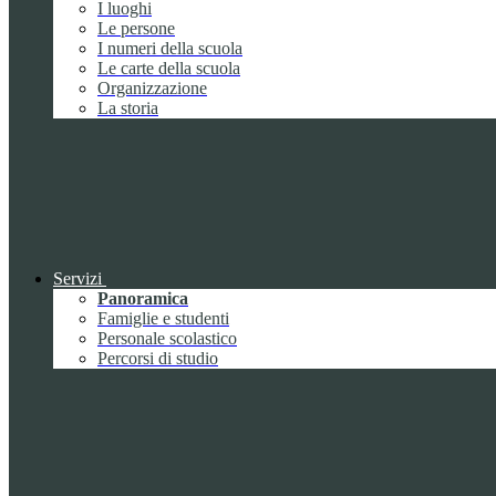
I luoghi
Le persone
I numeri della scuola
Le carte della scuola
Organizzazione
La storia
Servizi
Panoramica
Famiglie e studenti
Personale scolastico
Percorsi di studio