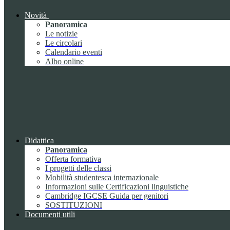
Novità
Panoramica
Le notizie
Le circolari
Calendario eventi
Albo online
Didattica
Panoramica
Offerta formativa
I progetti delle classi
Mobilità studentesca internazionale
Informazioni sulle Certificazioni linguistiche
Cambridge IGCSE Guida per genitori
SOSTITUZIONI
Documenti utili