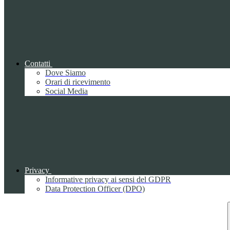
Contatti
Dove Siamo
Orari di ricevimento
Social Media
Privacy
Informative privacy ai sensi del GDPR
Data Protection Officer (DPO)