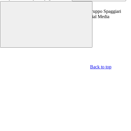
Copyright 2026 | Engineered and powered by Gruppo Spaggiari
Parma S.p.A. | Divisione Publishing & New Social Media
Disclaimer trattamento dati personali
Back to top