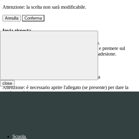
Attenzione: la scelta non sarà modificabile.
Annulla
Conferma
Invia risposta
Per questa comunicazione è richiesta una risposta.
Scrivere la risposta nel campo di testo sottostante e premere sul
bottone CONFERMA per confermare la propria adesione.
Inserire qui la risposta
close
Attenzione: è necessario aprire l'allegato (se presente) per dare la
conferma di lettura.
Annulla
Conferma
Questo sito o gli strumenti terzi da questo utilizzati si avvalgono di
cookie necessari al funzionamento ed utili alle finalità illustrate nella
COOKIE POLICY
.
Scuola
Personalizza
Rifiuta tutti
i cookies
Accetta tutti
i cookies