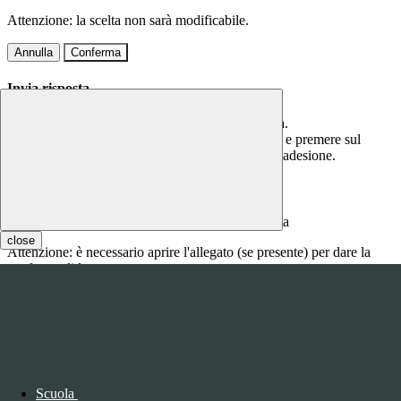
Attenzione: la scelta non sarà modificabile.
Annulla
Conferma
Invia risposta
Per questa comunicazione è richiesta una risposta.
Scrivere la risposta nel campo di testo sottostante e premere sul
bottone CONFERMA per confermare la propria adesione.
Inserire qui la risposta
close
Attenzione: è necessario aprire l'allegato (se presente) per dare la
conferma di lettura.
Annulla
Conferma
Questo sito o gli strumenti terzi da questo utilizzati si avvalgono di
cookie necessari al funzionamento ed utili alle finalità illustrate nella
COOKIE POLICY
.
Scuola
Personalizza
Rifiuta tutti
i cookies
Accetta tutti
i cookies