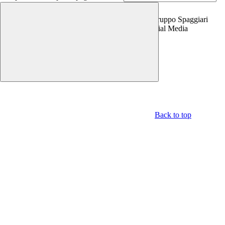
Copyright 2026 | Engineered and powered by Gruppo Spaggiari
Parma S.p.A. | Divisione Publishing & New Social Media
Disclaimer trattamento dati personali
Back to top