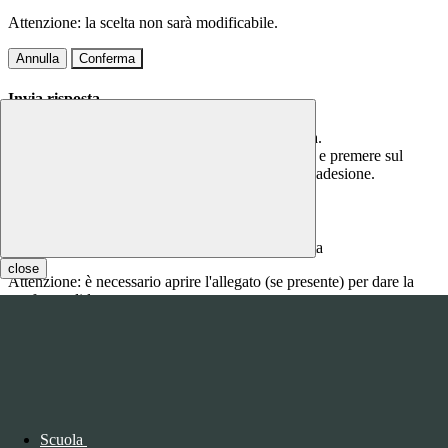
Attenzione: la scelta non sarà modificabile.
Annulla
Conferma
Invia risposta
Per questa comunicazione è richiesta una risposta.
Scrivere la risposta nel campo di testo sottostante e premere sul
bottone CONFERMA per confermare la propria adesione.
Inserire qui la risposta
close
Attenzione: è necessario aprire l'allegato (se presente) per dare la
conferma di lettura.
Annulla
Conferma
Questo sito o gli strumenti terzi da questo utilizzati si avvalgono di
cookie necessari al funzionamento ed utili alle finalità illustrate nella
COOKIE POLICY
.
Scuola
Personalizza
Rifiuta tutti
i cookies
Accetta tutti
i cookies