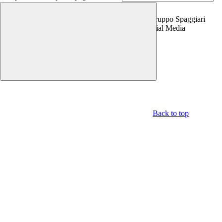
Copyright 2026 | Engineered and powered by Gruppo Spaggiari
Parma S.p.A. | Divisione Publishing & New Social Media
Disclaimer trattamento dati personali
Back to top