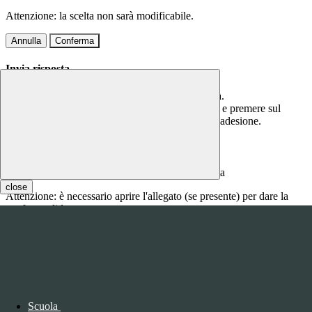
Attenzione: la scelta non sarà modificabile.
Annulla
Conferma
Invia risposta
Per questa comunicazione è richiesta una risposta.
Scrivere la risposta nel campo di testo sottostante e premere sul
bottone CONFERMA per confermare la propria adesione.
Inserire qui la risposta
close
Attenzione: è necessario aprire l'allegato (se presente) per dare la
conferma di lettura.
Annulla
Conferma
Questo sito o gli strumenti terzi da questo utilizzati si avvalgono di
cookie necessari al funzionamento ed utili alle finalità illustrate nella
COOKIE POLICY
.
Scuola
Personalizza
Rifiuta tutti
i cookies
Accetta tutti
i cookies