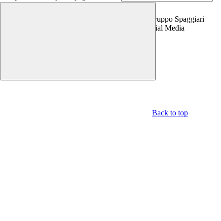
Copyright 2026 | Engineered and powered by Gruppo Spaggiari
Parma S.p.A. | Divisione Publishing & New Social Media
Disclaimer trattamento dati personali
Back to top