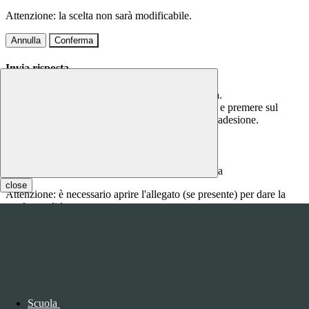
Attenzione: la scelta non sarà modificabile.
Annulla
Conferma
Invia risposta
Per questa comunicazione è richiesta una risposta.
Scrivere la risposta nel campo di testo sottostante e premere sul
bottone CONFERMA per confermare la propria adesione.
Inserire qui la risposta
close
Attenzione: è necessario aprire l'allegato (se presente) per dare la
conferma di lettura.
Annulla
Conferma
Questo sito o gli strumenti terzi da questo utilizzati si avvalgono di
cookie necessari al funzionamento ed utili alle finalità illustrate nella
COOKIE POLICY
.
Scuola
Personalizza
Rifiuta tutti
i cookies
Accetta tutti
i cookies