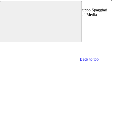
Copyright 2026 | Engineered and powered by Gruppo Spaggiari
Parma S.p.A. | Divisione Publishing & New Social Media
Disclaimer trattamento dati personali
Back to top