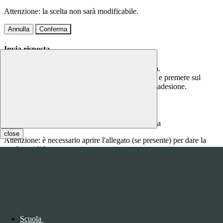
Attenzione: la scelta non sarà modificabile.
Annulla
Conferma
Invia risposta
Per questa comunicazione è richiesta una risposta.
Scrivere la risposta nel campo di testo sottostante e premere sul
bottone CONFERMA per confermare la propria adesione.
Inserire qui la risposta
close
Attenzione: è necessario aprire l'allegato (se presente) per dare la
conferma di lettura.
Annulla
Conferma
Questo sito o gli strumenti terzi da questo utilizzati si avvalgono di
cookie necessari al funzionamento ed utili alle finalità illustrate nella
COOKIE POLICY
.
Scuola
Personalizza
Rifiuta tutti
i cookies
Accetta tutti
i cookies