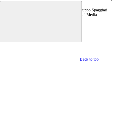
Copyright 2026 | Engineered and powered by Gruppo Spaggiari
Parma S.p.A. | Divisione Publishing & New Social Media
Disclaimer trattamento dati personali
Back to top