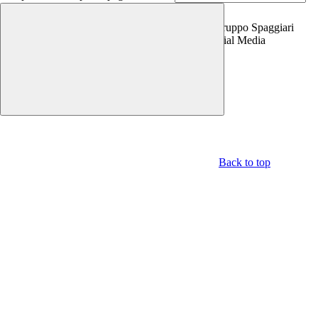
Copyright 2026 | Engineered and powered by Gruppo Spaggiari
Parma S.p.A. | Divisione Publishing & New Social Media
Disclaimer trattamento dati personali
Back to top