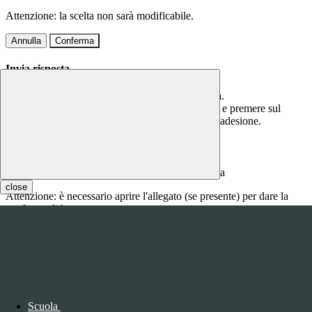
Attenzione: la scelta non sarà modificabile.
Annulla
Conferma
Invia risposta
Per questa comunicazione è richiesta una risposta.
Scrivere la risposta nel campo di testo sottostante e premere sul
bottone CONFERMA per confermare la propria adesione.
Inserire qui la risposta
close
Attenzione: è necessario aprire l'allegato (se presente) per dare la
conferma di lettura.
Annulla
Conferma
Questo sito o gli strumenti terzi da questo utilizzati si avvalgono di
cookie necessari al funzionamento ed utili alle finalità illustrate nella
COOKIE POLICY
.
Scuola
Personalizza
Rifiuta tutti
i cookies
Accetta tutti
i cookies