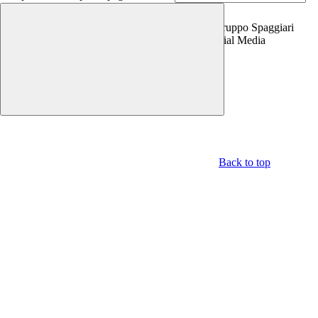
Copyright 2026 | Engineered and powered by Gruppo Spaggiari
Parma S.p.A. | Divisione Publishing & New Social Media
Disclaimer trattamento dati personali
Back to top