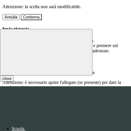
Attenzione: la scelta non sarà modificabile.
Annulla
Conferma
Invia risposta
Per questa comunicazione è richiesta una risposta.
Scrivere la risposta nel campo di testo sottostante e premere sul
bottone CONFERMA per confermare la propria adesione.
Inserire qui la risposta
close
Attenzione: è necessario aprire l'allegato (se presente) per dare la
conferma di lettura.
Annulla
Conferma
Questo sito o gli strumenti terzi da questo utilizzati si avvalgono di
cookie necessari al funzionamento ed utili alle finalità illustrate nella
COOKIE POLICY
.
Scuola
Personalizza
Rifiuta tutti
i cookies
Accetta tutti
i cookies