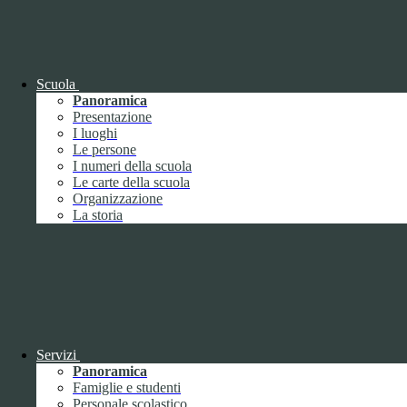
OIV (da pubblicare in tabelle)
Bandi di concorso
Scuola
Panoramica
Presentazione
I luoghi
Le persone
I numeri della scuola
Le carte della scuola
Organizzazione
La storia
Bandi di concorso
Servizi
Panoramica
Bandi di concorso (da pubblicare in
Famiglie e studenti
tabelle)
Personale scolastico