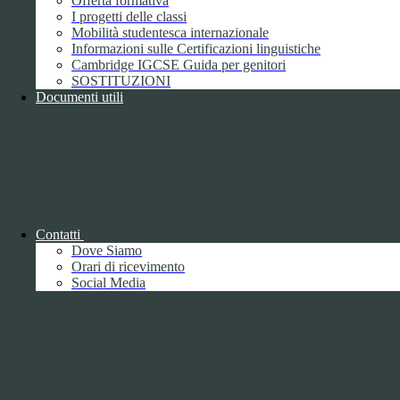
Offerta formativa
I progetti delle classi
Mobilità studentesca internazionale
Informazioni sulle Certificazioni linguistiche
Cambridge IGCSE Guida per genitori
SOSTITUZIONI
Documenti utili
Piano della Performance/Piano esecutivo
di gestione
Relazione sulla Performance
Contatti
Dove Siamo
Orari di ricevimento
Social Media
Relazione sulla Performance
Ammontare complessivo dei premi
1