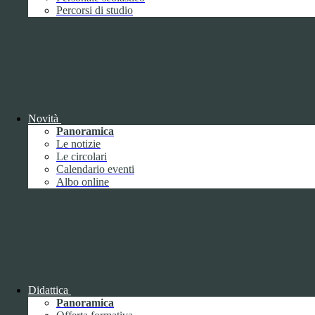
Performance
1
Percorsi di studio
Novità
Sistema di misurazione e valutazione della
Panoramica
performance
Le notizie
Le circolari
Calendario eventi
Albo online
Sistema di misurazione e valutazione della
performance
Piano della Performance
Didattica
Panoramica