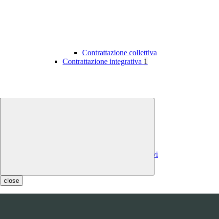
Contrattazione collettiva
Contrattazione integrativa
1
Contratti integrativi
Costi contratti integrativi
OIV
1
close