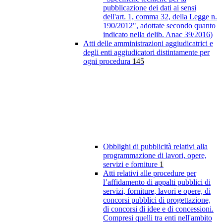
pubblicazione dei dati ai sensi
dell'art. 1, comma 32, della Legge n.
190/2012", adottate secondo quanto
indicato nella delib. Anac 39/2016)
Atti delle amministrazioni aggiudicatrici e
degli enti aggiudicatori distintamente per
ogni procedura
145
Obblighi di pubblicità relativi alla
programmazione di lavori, opere,
servizi e forniture
1
Atti relativi alle procedure per
l’affidamento di appalti pubblici di
servizi, forniture, lavori e opere, di
concorsi pubblici di progettazione,
di concorsi di idee e di concessioni.
Compresi quelli tra enti nell'ambito