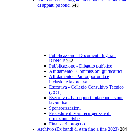
di appalti pubblici
548
Pubblicazione - Documenti di gara -
BDNCP
332
Pubblicazione - Dibattito pubblico
Affidamento - Commissioni giudicatrici
Affidamento - Pari opportunità e
inclusione lavorativa
Esecutiva - Collegio Consultivo Tecnico
(CCT)
Esecutiva - Pari opportunità e inclusione
lavorativa
Sponsorizzazioni
Procedure di somma urgenza e di
protezione civile
Finanza di progetto
Archivio (Ex bandi di gara fino a fine 2023)
204