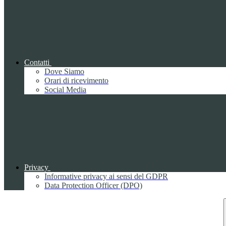
Contatti
Dove Siamo
Orari di ricevimento
Social Media
Privacy
Informative privacy ai sensi del GDPR
Data Protection Officer (DPO)