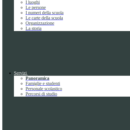
I luoghi
Le persone
I numeri della scuola
Le carte della scuola
Organizzazione
La storia
Servizi
Panoramica
Famiglie e studenti
Personale scolastico
Percorsi di studio