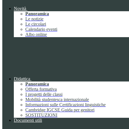
Novità
Panoramica
Le notizie
Le circolari
Calendario eventi
Albo online
Didattica
Panoramica
Offerta formativa
I progetti delle classi
Mobilità studentesca internazionale
Informazioni sulle Certificazioni linguistiche
Cambridge IGCSE Guida per genitori
SOSTITUZIONI
Documenti utili