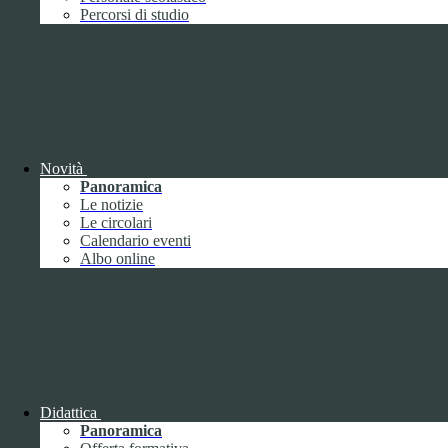
Performance
1
Percorsi di studio
Novità
Sistema di misurazione e valutazione della
Panoramica
performance
Le notizie
Le circolari
Calendario eventi
Albo online
Sistema di misurazione e valutazione della
performance
Piano della Performance
Didattica
Panoramica