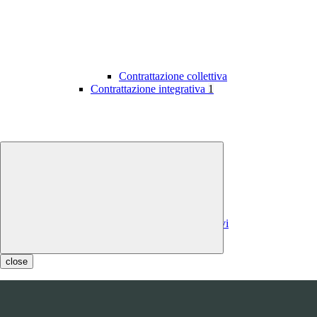
Contrattazione collettiva
Contrattazione integrativa
1
Contratti integrativi
Costi contratti integrativi
OIV
1
close