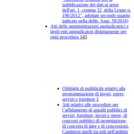
pubblicazione dei dati ai sensi
dell'art. 1, comma 32, della Legge n.
190/2012", adottate secondo quanto
indicato nella delib. Anac 39/2016)
Atti delle amministrazioni aggiudicatrici e
degli enti aggiudicatori distintamente per
ogni procedura
145
Obblighi di pubblicità relativi alla
programmazione di lavori, opere,
servizi e forniture
1
Atti relativi alle procedure per
l’affidamento di appalti pubblici di
servizi, forniture, lavori e opere, di
concorsi pubblici di progettazione,
di concorsi di idee e di concessioni.
Compresi quelli tra enti nell'ambito