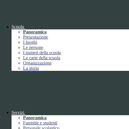
OIV (da pubblicare in tabelle)
Bandi di concorso
Scuola
Panoramica
Presentazione
I luoghi
Le persone
I numeri della scuola
Le carte della scuola
Organizzazione
La storia
Bandi di concorso
Servizi
Panoramica
Bandi di concorso (da pubblicare in
Famiglie e studenti
tabelle)
Personale scolastico