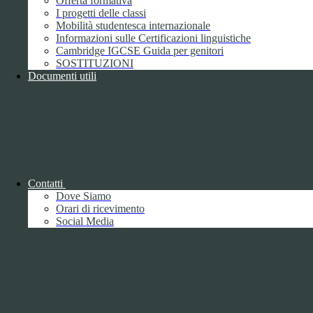
Offerta formativa
I progetti delle classi
Mobilità studentesca internazionale
Informazioni sulle Certificazioni linguistiche
Cambridge IGCSE Guida per genitori
SOSTITUZIONI
Documenti utili
Piano della Performance/Piano esecutivo
di gestione
Relazione sulla Performance
Contatti
Dove Siamo
Orari di ricevimento
Social Media
Relazione sulla Performance
Ammontare complessivo dei premi
1