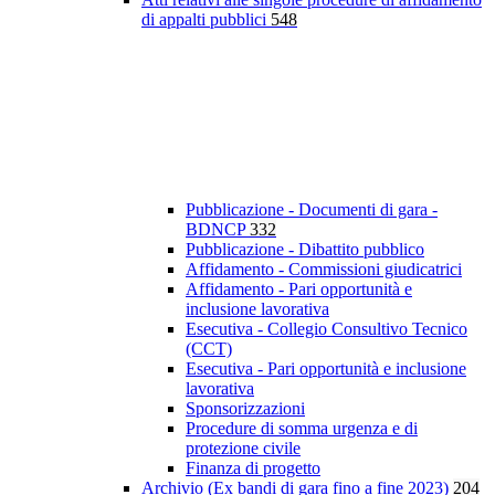
di appalti pubblici
548
Pubblicazione - Documenti di gara -
BDNCP
332
Pubblicazione - Dibattito pubblico
Affidamento - Commissioni giudicatrici
Affidamento - Pari opportunità e
inclusione lavorativa
Esecutiva - Collegio Consultivo Tecnico
(CCT)
Esecutiva - Pari opportunità e inclusione
lavorativa
Sponsorizzazioni
Procedure di somma urgenza e di
protezione civile
Finanza di progetto
Archivio (Ex bandi di gara fino a fine 2023)
204