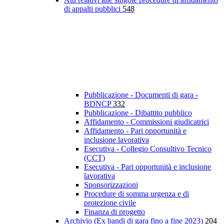
di appalti pubblici
548
Pubblicazione - Documenti di gara -
BDNCP
332
Pubblicazione - Dibattito pubblico
Affidamento - Commissioni giudicatrici
Affidamento - Pari opportunità e
inclusione lavorativa
Esecutiva - Collegio Consultivo Tecnico
(CCT)
Esecutiva - Pari opportunità e inclusione
lavorativa
Sponsorizzazioni
Procedure di somma urgenza e di
protezione civile
Finanza di progetto
Archivio (Ex bandi di gara fino a fine 2023)
204