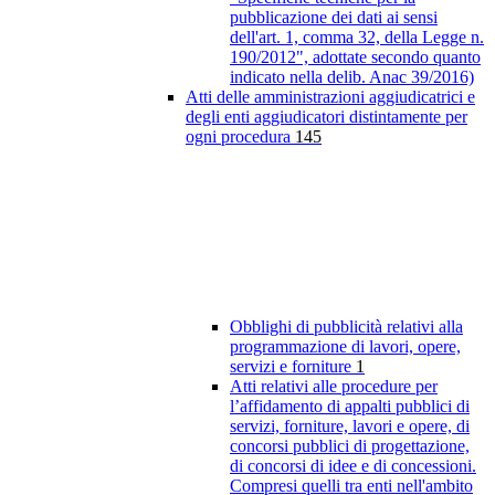
pubblicazione dei dati ai sensi
dell'art. 1, comma 32, della Legge n.
190/2012", adottate secondo quanto
indicato nella delib. Anac 39/2016)
Atti delle amministrazioni aggiudicatrici e
degli enti aggiudicatori distintamente per
ogni procedura
145
Obblighi di pubblicità relativi alla
programmazione di lavori, opere,
servizi e forniture
1
Atti relativi alle procedure per
l’affidamento di appalti pubblici di
servizi, forniture, lavori e opere, di
concorsi pubblici di progettazione,
di concorsi di idee e di concessioni.
Compresi quelli tra enti nell'ambito