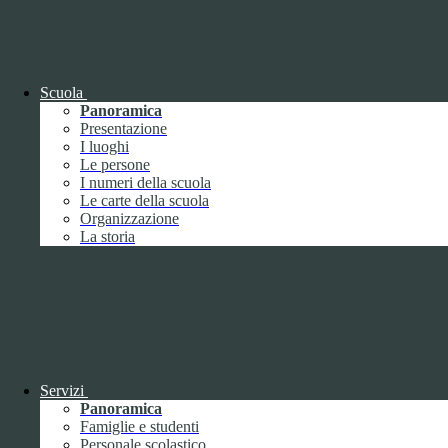
OIV (da pubblicare in tabelle)
Bandi di concorso
Scuola
Panoramica
Presentazione
I luoghi
Le persone
I numeri della scuola
Le carte della scuola
Organizzazione
La storia
Bandi di concorso
Servizi
Panoramica
Bandi di concorso (da pubblicare in
Famiglie e studenti
tabelle)
Personale scolastico