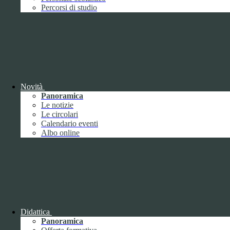
Performance
1
Percorsi di studio
Novità
Sistema di misurazione e valutazione della
Panoramica
performance
Le notizie
Le circolari
Calendario eventi
Albo online
Sistema di misurazione e valutazione della
performance
Piano della Performance
Didattica
Panoramica