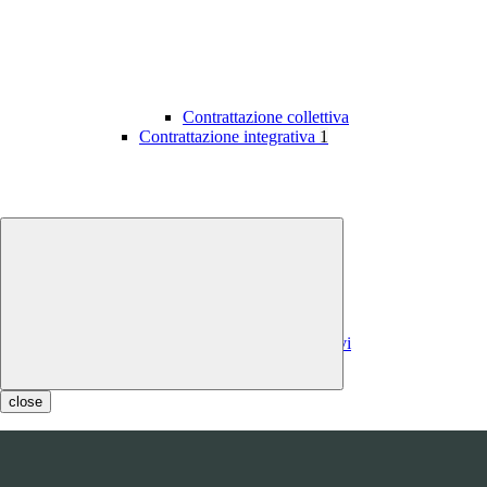
Contrattazione collettiva
Contrattazione integrativa
1
Contratti integrativi
Costi contratti integrativi
OIV
1
close