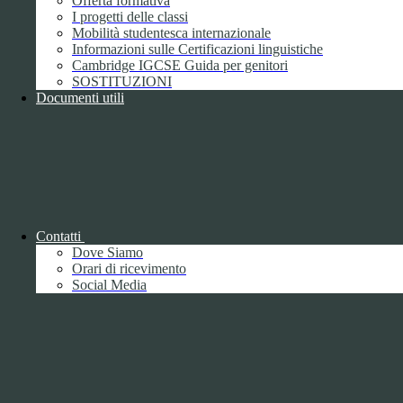
Offerta formativa
I progetti delle classi
Mobilità studentesca internazionale
Informazioni sulle Certificazioni linguistiche
Cambridge IGCSE Guida per genitori
SOSTITUZIONI
Documenti utili
Piano della Performance/Piano esecutivo
di gestione
Relazione sulla Performance
Contatti
Dove Siamo
Orari di ricevimento
Social Media
Relazione sulla Performance
Ammontare complessivo dei premi
1