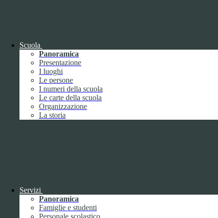
OIV (da pubblicare in tabelle)
Bandi di concorso
Scuola
Panoramica
Presentazione
I luoghi
Le persone
I numeri della scuola
Le carte della scuola
Organizzazione
La storia
Bandi di concorso
Servizi
Panoramica
Bandi di concorso (da pubblicare in
Famiglie e studenti
tabelle)
Personale scolastico