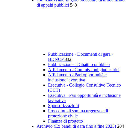
di appalti pubblici
548
Pubblicazione - Documenti di gara -
BDNCP
332
Pubblicazione - Dibattito pubblico
Affidamento - Commissioni giudicatrici
Affidamento - Pari opportunità e
inclusione lavorativa
Esecutiva - Collegio Consultivo Tecnico
(CCT)
Esecutiva - Pari opportunità e inclusione
lavorativa
Sponsorizzazioni
Procedure di somma urgenza e di
protezione civile
Finanza di progetto
Archivio (Ex bandi di gara fino a fine 2023)
204