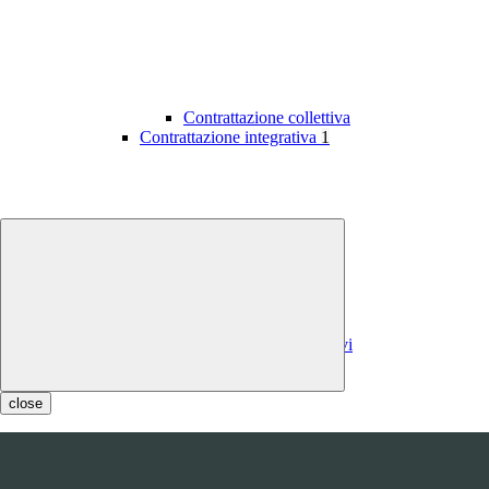
Contrattazione collettiva
Contrattazione integrativa
1
Contratti integrativi
Costi contratti integrativi
OIV
1
close