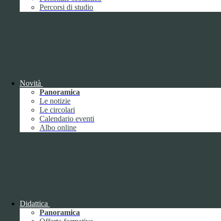
Performance
1
Percorsi di studio
Novità
Sistema di misurazione e valutazione della
Panoramica
performance
Le notizie
Le circolari
Calendario eventi
Albo online
Sistema di misurazione e valutazione della
performance
Piano della Performance
Didattica
Panoramica