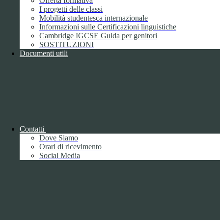
Offerta formativa
I progetti delle classi
Mobilità studentesca internazionale
Informazioni sulle Certificazioni linguistiche
Cambridge IGCSE Guida per genitori
SOSTITUZIONI
Documenti utili
Piano della Performance/Piano esecutivo
di gestione
Relazione sulla Performance
Contatti
Dove Siamo
Orari di ricevimento
Social Media
Relazione sulla Performance
Ammontare complessivo dei premi
1