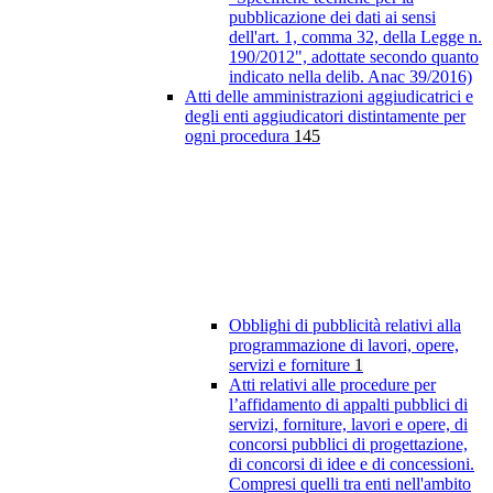
pubblicazione dei dati ai sensi
dell'art. 1, comma 32, della Legge n.
190/2012", adottate secondo quanto
indicato nella delib. Anac 39/2016)
Atti delle amministrazioni aggiudicatrici e
degli enti aggiudicatori distintamente per
ogni procedura
145
Obblighi di pubblicità relativi alla
programmazione di lavori, opere,
servizi e forniture
1
Atti relativi alle procedure per
l’affidamento di appalti pubblici di
servizi, forniture, lavori e opere, di
concorsi pubblici di progettazione,
di concorsi di idee e di concessioni.
Compresi quelli tra enti nell'ambito