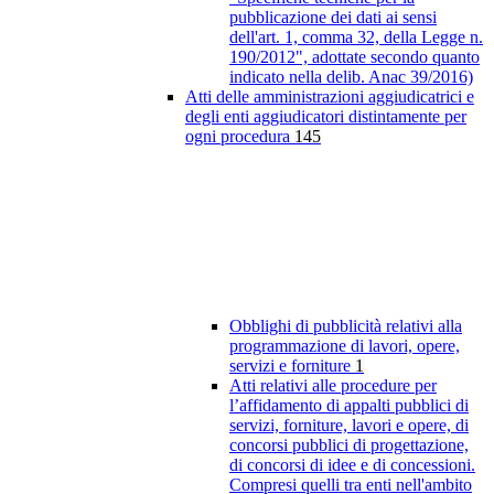
pubblicazione dei dati ai sensi
dell'art. 1, comma 32, della Legge n.
190/2012", adottate secondo quanto
indicato nella delib. Anac 39/2016)
Atti delle amministrazioni aggiudicatrici e
degli enti aggiudicatori distintamente per
ogni procedura
145
Obblighi di pubblicità relativi alla
programmazione di lavori, opere,
servizi e forniture
1
Atti relativi alle procedure per
l’affidamento di appalti pubblici di
servizi, forniture, lavori e opere, di
concorsi pubblici di progettazione,
di concorsi di idee e di concessioni.
Compresi quelli tra enti nell'ambito