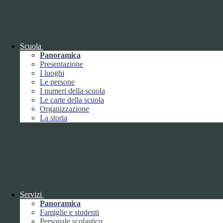
OIV (da pubblicare in tabelle)
Bandi di concorso
Scuola
Panoramica
Presentazione
I luoghi
Le persone
I numeri della scuola
Le carte della scuola
Organizzazione
La storia
Bandi di concorso
Servizi
Panoramica
Bandi di concorso (da pubblicare in
Famiglie e studenti
tabelle)
Personale scolastico