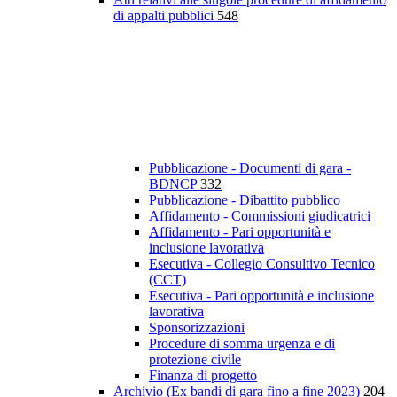
di appalti pubblici
548
Pubblicazione - Documenti di gara -
BDNCP
332
Pubblicazione - Dibattito pubblico
Affidamento - Commissioni giudicatrici
Affidamento - Pari opportunità e
inclusione lavorativa
Esecutiva - Collegio Consultivo Tecnico
(CCT)
Esecutiva - Pari opportunità e inclusione
lavorativa
Sponsorizzazioni
Procedure di somma urgenza e di
protezione civile
Finanza di progetto
Archivio (Ex bandi di gara fino a fine 2023)
204