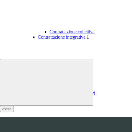
Contrattazione collettiva
Contrattazione integrativa
1
Contratti integrativi
Costi contratti integrativi
OIV
1
close