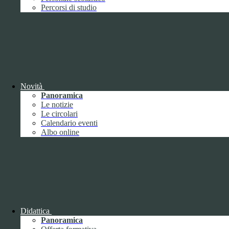
Performance
1
Percorsi di studio
Novità
Sistema di misurazione e valutazione della
Panoramica
performance
Le notizie
Le circolari
Calendario eventi
Albo online
Sistema di misurazione e valutazione della
performance
Piano della Performance
Didattica
Panoramica