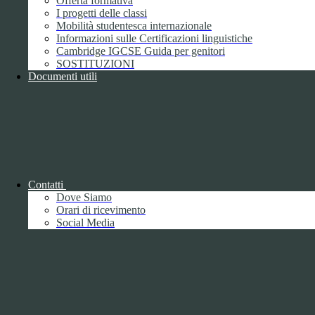
Offerta formativa
I progetti delle classi
Mobilità studentesca internazionale
Informazioni sulle Certificazioni linguistiche
Cambridge IGCSE Guida per genitori
SOSTITUZIONI
Documenti utili
Piano della Performance/Piano esecutivo
di gestione
Relazione sulla Performance
Contatti
Dove Siamo
Orari di ricevimento
Social Media
Relazione sulla Performance
Ammontare complessivo dei premi
1