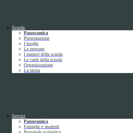
OIV (da pubblicare in tabelle)
Bandi di concorso
Scuola
Panoramica
Presentazione
I luoghi
Le persone
I numeri della scuola
Le carte della scuola
Organizzazione
La storia
Bandi di concorso
Servizi
Panoramica
Bandi di concorso (da pubblicare in
Famiglie e studenti
tabelle)
Personale scolastico