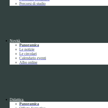
Performance
1
Percorsi di studio
Novità
Sistema di misurazione e valutazione della
Panoramica
performance
Le notizie
Le circolari
Calendario eventi
Albo online
Sistema di misurazione e valutazione della
performance
Piano della Performance
Didattica
Panoramica