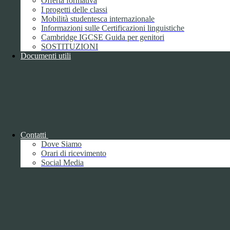
Offerta formativa
I progetti delle classi
Mobilità studentesca internazionale
Informazioni sulle Certificazioni linguistiche
Cambridge IGCSE Guida per genitori
SOSTITUZIONI
Documenti utili
Piano della Performance/Piano esecutivo
di gestione
Relazione sulla Performance
Contatti
Dove Siamo
Orari di ricevimento
Social Media
Relazione sulla Performance
Ammontare complessivo dei premi
1