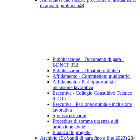
di appalti pubblici
548
Pubblicazione - Documenti di gara -
BDNCP
332
Pubblicazione - Dibattito pubblico
Affidamento - Commissioni giudicatrici
Affidamento - Pari opportunità e
inclusione lavorativa
Esecutiva - Collegio Consultivo Tecnico
(CCT)
Esecutiva - Pari opportunità e inclusione
lavorativa
Sponsorizzazioni
Procedure di somma urgenza e di
protezione civile
Finanza di progetto
Archivio (Ex bandi di gara fino a fine 2023)
204