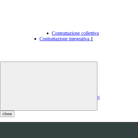
Contrattazione collettiva
Contrattazione integrativa
1
Contratti integrativi
Costi contratti integrativi
OIV
1
close