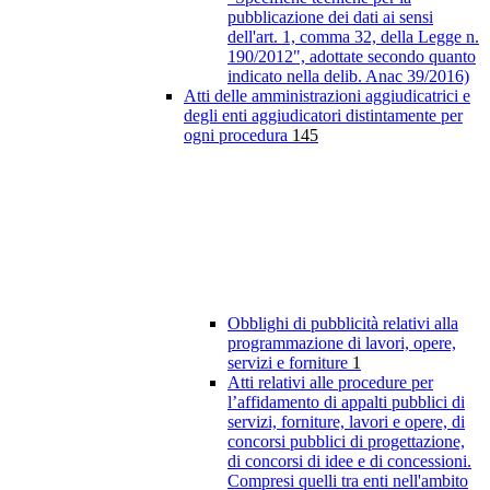
pubblicazione dei dati ai sensi
dell'art. 1, comma 32, della Legge n.
190/2012", adottate secondo quanto
indicato nella delib. Anac 39/2016)
Atti delle amministrazioni aggiudicatrici e
degli enti aggiudicatori distintamente per
ogni procedura
145
Obblighi di pubblicità relativi alla
programmazione di lavori, opere,
servizi e forniture
1
Atti relativi alle procedure per
l’affidamento di appalti pubblici di
servizi, forniture, lavori e opere, di
concorsi pubblici di progettazione,
di concorsi di idee e di concessioni.
Compresi quelli tra enti nell'ambito