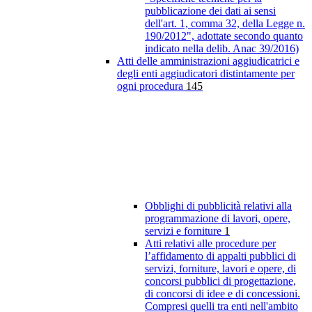
pubblicazione dei dati ai sensi
dell'art. 1, comma 32, della Legge n.
190/2012", adottate secondo quanto
indicato nella delib. Anac 39/2016)
Atti delle amministrazioni aggiudicatrici e
degli enti aggiudicatori distintamente per
ogni procedura
145
Obblighi di pubblicità relativi alla
programmazione di lavori, opere,
servizi e forniture
1
Atti relativi alle procedure per
l’affidamento di appalti pubblici di
servizi, forniture, lavori e opere, di
concorsi pubblici di progettazione,
di concorsi di idee e di concessioni.
Compresi quelli tra enti nell'ambito