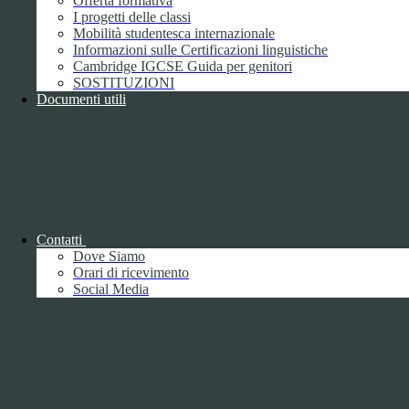
Offerta formativa
I progetti delle classi
Mobilità studentesca internazionale
Informazioni sulle Certificazioni linguistiche
Cambridge IGCSE Guida per genitori
SOSTITUZIONI
Documenti utili
Piano della Performance/Piano esecutivo
di gestione
Relazione sulla Performance
Contatti
Dove Siamo
Orari di ricevimento
Social Media
Relazione sulla Performance
Ammontare complessivo dei premi
1