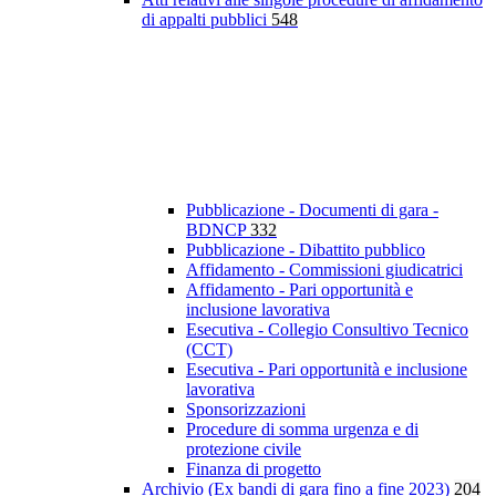
di appalti pubblici
548
Pubblicazione - Documenti di gara -
BDNCP
332
Pubblicazione - Dibattito pubblico
Affidamento - Commissioni giudicatrici
Affidamento - Pari opportunità e
inclusione lavorativa
Esecutiva - Collegio Consultivo Tecnico
(CCT)
Esecutiva - Pari opportunità e inclusione
lavorativa
Sponsorizzazioni
Procedure di somma urgenza e di
protezione civile
Finanza di progetto
Archivio (Ex bandi di gara fino a fine 2023)
204