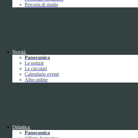
Performance
1
Percorsi di studio
Novità
Sistema di misurazione e valutazione della
Panoramica
performance
Le notizie
Le circolari
Calendario eventi
Albo online
Sistema di misurazione e valutazione della
performance
Piano della Performance
Didattica
Panoramica