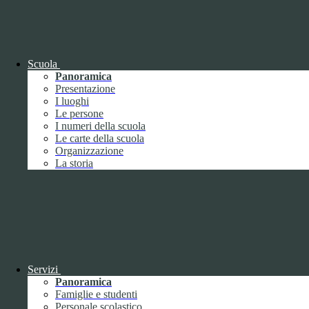
OIV (da pubblicare in tabelle)
Bandi di concorso
Scuola
Panoramica
Presentazione
I luoghi
Le persone
I numeri della scuola
Le carte della scuola
Organizzazione
La storia
Bandi di concorso
Servizi
Panoramica
Bandi di concorso (da pubblicare in
Famiglie e studenti
tabelle)
Personale scolastico