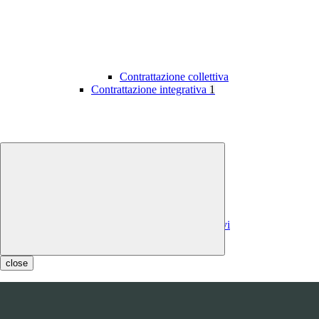
Contrattazione collettiva
Contrattazione integrativa
1
Contratti integrativi
Costi contratti integrativi
OIV
1
close