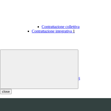
Contrattazione collettiva
Contrattazione integrativa
1
Contratti integrativi
Costi contratti integrativi
OIV
1
close