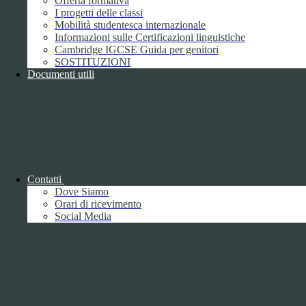
Offerta formativa
I progetti delle classi
Mobilità studentesca internazionale
Informazioni sulle Certificazioni linguistiche
Cambridge IGCSE Guida per genitori
SOSTITUZIONI
Documenti utili
Piano della Performance/Piano esecutivo
di gestione
Relazione sulla Performance
Contatti
Dove Siamo
Orari di ricevimento
Social Media
Relazione sulla Performance
Ammontare complessivo dei premi
1