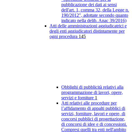
pubblicazione dei dati ai sensi
dell'art. 1, comma 32, della Legge n.
190/2012", adottate secondo quanto
indicato nella delib. Anac 39/2016)
Atti delle amministrazioni aggiudicatrici e
degli enti aggiudicatori distintamente per
ogni procedura
145
Obblighi di pubblicità relativi alla
programmazione di lavori, opere,
servizi e forniture
1
Atti relativi alle procedure per
l’affidamento di appalti pubblici di
servizi, forniture, lavori e opere, di
concorsi pubblici di progettazione,
di concorsi di idee e di concessioni.
Compresi quelli tra enti nell'ambito