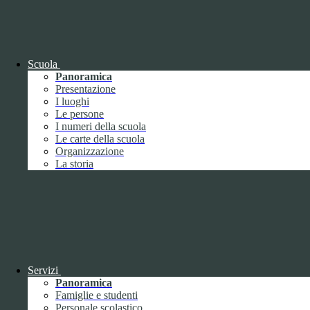
OIV (da pubblicare in tabelle)
Bandi di concorso
Scuola
Panoramica
Presentazione
I luoghi
Le persone
I numeri della scuola
Le carte della scuola
Organizzazione
La storia
Bandi di concorso
Servizi
Panoramica
Bandi di concorso (da pubblicare in
Famiglie e studenti
tabelle)
Personale scolastico