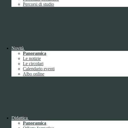
Performance
1
Percorsi di studio
Novità
Sistema di misurazione e valutazione della
Panoramica
performance
Le notizie
Le circolari
Calendario eventi
Albo online
Sistema di misurazione e valutazione della
performance
Piano della Performance
Didattica
Panoramica