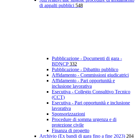
di appalti pubblici
548
Pubblicazione - Documenti di gara -
BDNCP
332
Pubblicazione - Dibattito pubblico
Affidamento - Commissioni giudicatrici
Affidamento - Pari opportunità e
inclusione lavorativa
Esecutiva - Collegio Consultivo Tecnico
(CCT)
Esecutiva - Pari opportunità e inclusione
lavorativa
Sponsorizzazioni
Procedure di somma urgenza e di
protezione civile
Finanza di progetto
Archivio (Ex bandi di gara fino a fine 2023)
204