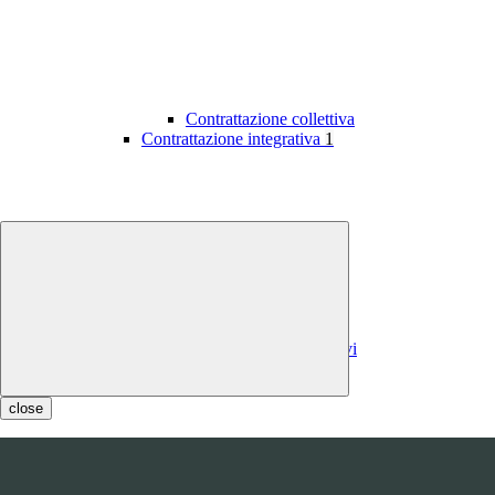
Contrattazione collettiva
Contrattazione integrativa
1
Contratti integrativi
Costi contratti integrativi
OIV
1
close