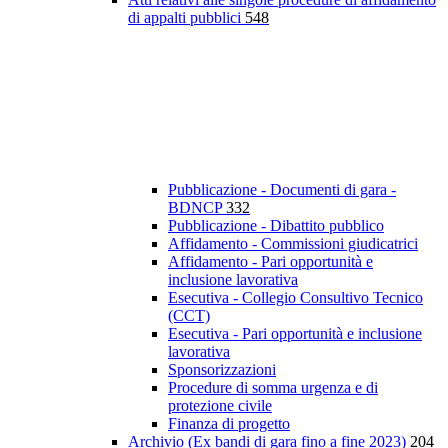
di appalti pubblici
548
Pubblicazione - Documenti di gara -
BDNCP
332
Pubblicazione - Dibattito pubblico
Affidamento - Commissioni giudicatrici
Affidamento - Pari opportunità e
inclusione lavorativa
Esecutiva - Collegio Consultivo Tecnico
(CCT)
Esecutiva - Pari opportunità e inclusione
lavorativa
Sponsorizzazioni
Procedure di somma urgenza e di
protezione civile
Finanza di progetto
Archivio (Ex bandi di gara fino a fine 2023)
204