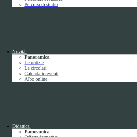
Performance
1
Percorsi di studio
Novità
Sistema di misurazione e valutazione della
Panoramica
performance
Le notizie
Le circolari
Calendario eventi
Albo online
Sistema di misurazione e valutazione della
performance
Piano della Performance
Didattica
Panoramica