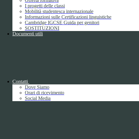
Offerta formativa
I progetti delle classi
Mobilità studentesca internazionale
Informazioni sulle Certificazioni linguistiche
Cambridge IGCSE Guida per genitori
SOSTITUZIONI
Documenti utili
Piano della Performance/Piano esecutivo
di gestione
Relazione sulla Performance
Contatti
Dove Siamo
Orari di ricevimento
Social Media
Relazione sulla Performance
Ammontare complessivo dei premi
1