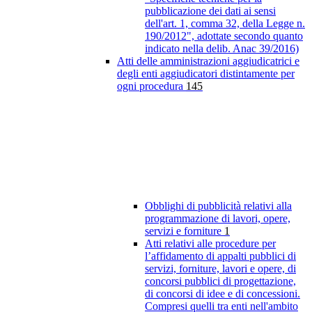
pubblicazione dei dati ai sensi
dell'art. 1, comma 32, della Legge n.
190/2012", adottate secondo quanto
indicato nella delib. Anac 39/2016)
Atti delle amministrazioni aggiudicatrici e
degli enti aggiudicatori distintamente per
ogni procedura
145
Obblighi di pubblicità relativi alla
programmazione di lavori, opere,
servizi e forniture
1
Atti relativi alle procedure per
l’affidamento di appalti pubblici di
servizi, forniture, lavori e opere, di
concorsi pubblici di progettazione,
di concorsi di idee e di concessioni.
Compresi quelli tra enti nell'ambito