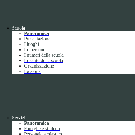
OIV (da pubblicare in tabelle)
Bandi di concorso
Scuola
Panoramica
Presentazione
I luoghi
Le persone
I numeri della scuola
Le carte della scuola
Organizzazione
La storia
Bandi di concorso
Servizi
Panoramica
Bandi di concorso (da pubblicare in
Famiglie e studenti
tabelle)
Personale scolastico