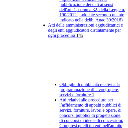
pubblicazione dei dati ai sensi
dell'art. 1, comma 32, della Legge n.
190/2012", adottate secondo quanto
indicato nella delib. Anac 39/2016)
Atti delle amministrazioni aggiudicatrici e
degli enti aggiudicatori distintamente per
ogni procedura
145
Obblighi di pubblicità relativi alla
programmazione di lavori, opere,
servizi e forniture
1
Atti relativi alle procedure per
l’affidamento di appalti pubblici di
servizi, forniture, lavori e opere, di
concorsi pubblici di progettazione,
di concorsi di idee e di concessioni.
Compresi quelli tra enti nell'ambito