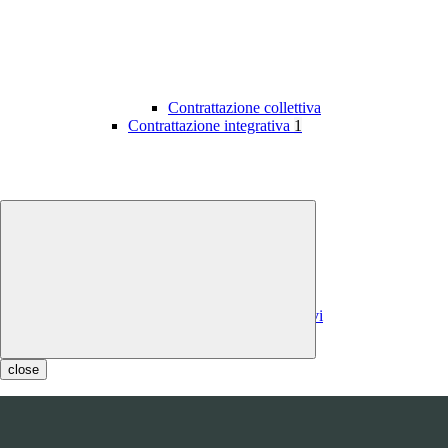
Contrattazione collettiva
Contrattazione integrativa
1
Contratti integrativi
Costi contratti integrativi
OIV
1
close