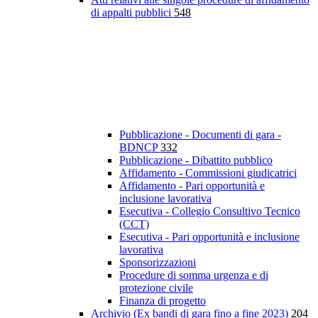
di appalti pubblici
548
Pubblicazione - Documenti di gara -
BDNCP
332
Pubblicazione - Dibattito pubblico
Affidamento - Commissioni giudicatrici
Affidamento - Pari opportunità e
inclusione lavorativa
Esecutiva - Collegio Consultivo Tecnico
(CCT)
Esecutiva - Pari opportunità e inclusione
lavorativa
Sponsorizzazioni
Procedure di somma urgenza e di
protezione civile
Finanza di progetto
Archivio (Ex bandi di gara fino a fine 2023)
204