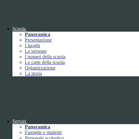
OIV (da pubblicare in tabelle)
Bandi di concorso
Scuola
Panoramica
Presentazione
I luoghi
Le persone
I numeri della scuola
Le carte della scuola
Organizzazione
La storia
Bandi di concorso
Servizi
Panoramica
Bandi di concorso (da pubblicare in
Famiglie e studenti
tabelle)
Personale scolastico