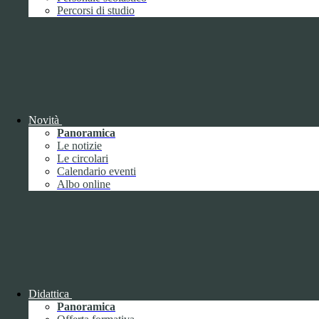
Performance
1
Percorsi di studio
Novità
Sistema di misurazione e valutazione della
Panoramica
performance
Le notizie
Le circolari
Calendario eventi
Albo online
Sistema di misurazione e valutazione della
performance
Piano della Performance
Didattica
Panoramica