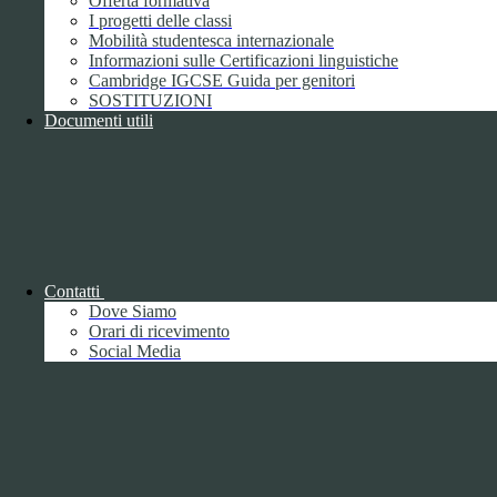
Offerta formativa
I progetti delle classi
Mobilità studentesca internazionale
Informazioni sulle Certificazioni linguistiche
Cambridge IGCSE Guida per genitori
SOSTITUZIONI
Documenti utili
Piano della Performance/Piano esecutivo
di gestione
Relazione sulla Performance
Contatti
Dove Siamo
Orari di ricevimento
Social Media
Relazione sulla Performance
Ammontare complessivo dei premi
1