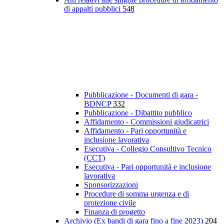
di appalti pubblici
548
Pubblicazione - Documenti di gara -
BDNCP
332
Pubblicazione - Dibattito pubblico
Affidamento - Commissioni giudicatrici
Affidamento - Pari opportunità e
inclusione lavorativa
Esecutiva - Collegio Consultivo Tecnico
(CCT)
Esecutiva - Pari opportunità e inclusione
lavorativa
Sponsorizzazioni
Procedure di somma urgenza e di
protezione civile
Finanza di progetto
Archivio (Ex bandi di gara fino a fine 2023)
204