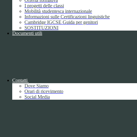
Offerta formativa
I progetti delle classi
Mobilità studentesca internazionale
Informazioni sulle Certificazioni linguistiche
Cambridge IGCSE Guida per genitori
SOSTITUZIONI
Documenti utili
Piano della Performance/Piano esecutivo
di gestione
Relazione sulla Performance
Contatti
Dove Siamo
Orari di ricevimento
Social Media
Relazione sulla Performance
Ammontare complessivo dei premi
1