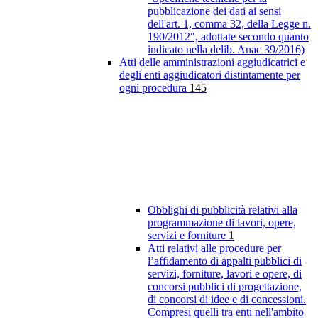
pubblicazione dei dati ai sensi
dell'art. 1, comma 32, della Legge n.
190/2012", adottate secondo quanto
indicato nella delib. Anac 39/2016)
Atti delle amministrazioni aggiudicatrici e
degli enti aggiudicatori distintamente per
ogni procedura
145
Obblighi di pubblicità relativi alla
programmazione di lavori, opere,
servizi e forniture
1
Atti relativi alle procedure per
l’affidamento di appalti pubblici di
servizi, forniture, lavori e opere, di
concorsi pubblici di progettazione,
di concorsi di idee e di concessioni.
Compresi quelli tra enti nell'ambito