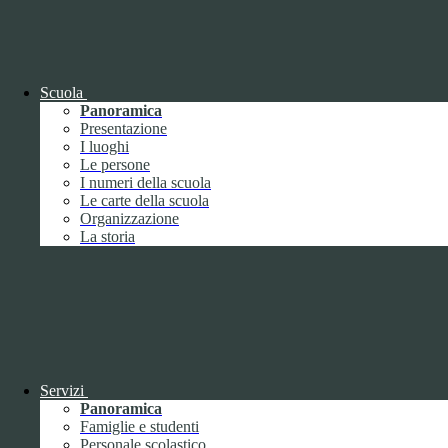
OIV (da pubblicare in tabelle)
Bandi di concorso
Scuola
Panoramica
Presentazione
I luoghi
Le persone
I numeri della scuola
Le carte della scuola
Organizzazione
La storia
Bandi di concorso
Servizi
Panoramica
Bandi di concorso (da pubblicare in
Famiglie e studenti
tabelle)
Personale scolastico