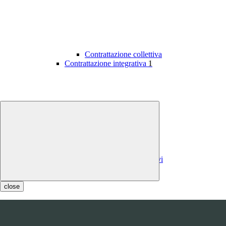
Contrattazione collettiva
Contrattazione integrativa
1
Contratti integrativi
Costi contratti integrativi
OIV
1
close