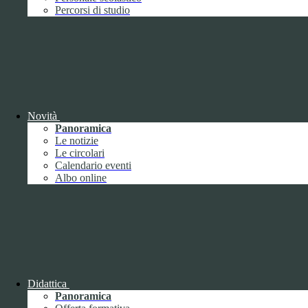
Performance
1
Percorsi di studio
Novità
Sistema di misurazione e valutazione della
Panoramica
performance
Le notizie
Le circolari
Calendario eventi
Albo online
Sistema di misurazione e valutazione della
performance
Piano della Performance
Didattica
Panoramica