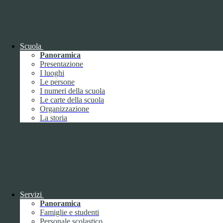
OIV (da pubblicare in tabelle)
Bandi di concorso
Scuola
Panoramica
Presentazione
I luoghi
Le persone
I numeri della scuola
Le carte della scuola
Organizzazione
La storia
Bandi di concorso
Servizi
Panoramica
Bandi di concorso (da pubblicare in
Famiglie e studenti
tabelle)
Personale scolastico