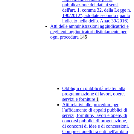
pubblicazione dei dati ai sensi
dell'art. 1, comma 32, della Legge n.
190/2012", adottate secondo quanto
indicato nella delib. Anac 39/2016)
Atti delle amministrazioni aggiudicatrici e
degli enti aggiudicatori distintamente per
ogni procedura
145
Obblighi di pubblicità relativi alla
programmazione di lavori, opere,
servizi e forniture
1
Atti relativi alle procedure per
l’affidamento di appalti pubblici di
servizi, forniture, lavori e opere, di
concorsi pubblici di progettazione,
di concorsi di idee e di concessioni.
Compresi quelli tra enti nell'ambito