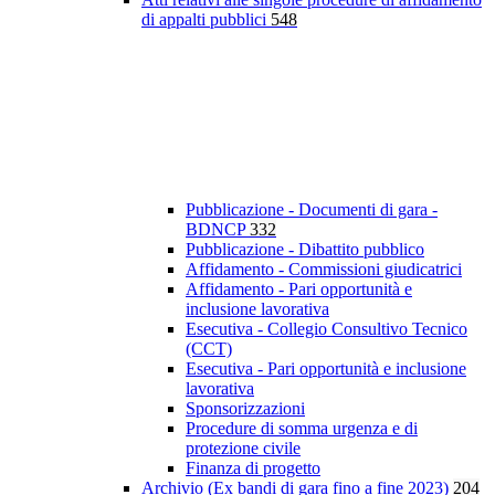
di appalti pubblici
548
Pubblicazione - Documenti di gara -
BDNCP
332
Pubblicazione - Dibattito pubblico
Affidamento - Commissioni giudicatrici
Affidamento - Pari opportunità e
inclusione lavorativa
Esecutiva - Collegio Consultivo Tecnico
(CCT)
Esecutiva - Pari opportunità e inclusione
lavorativa
Sponsorizzazioni
Procedure di somma urgenza e di
protezione civile
Finanza di progetto
Archivio (Ex bandi di gara fino a fine 2023)
204