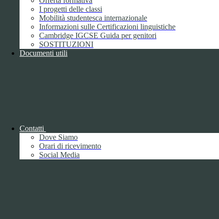
Offerta formativa
I progetti delle classi
Mobilità studentesca internazionale
Informazioni sulle Certificazioni linguistiche
Cambridge IGCSE Guida per genitori
SOSTITUZIONI
Documenti utili
Piano della Performance/Piano esecutivo
di gestione
Relazione sulla Performance
Contatti
Dove Siamo
Orari di ricevimento
Social Media
Relazione sulla Performance
Ammontare complessivo dei premi
1