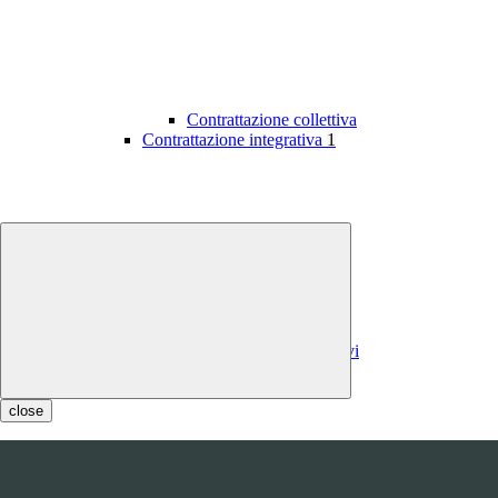
Contrattazione collettiva
Contrattazione integrativa
1
Contratti integrativi
Costi contratti integrativi
OIV
1
close