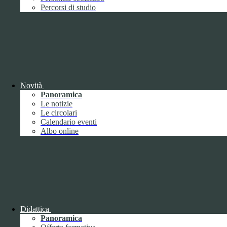
Performance
1
Percorsi di studio
Novità
Sistema di misurazione e valutazione della
Panoramica
performance
Le notizie
Le circolari
Calendario eventi
Albo online
Sistema di misurazione e valutazione della
performance
Piano della Performance
Didattica
Panoramica