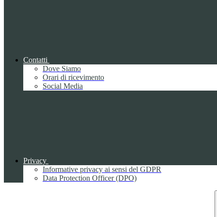
Contatti
Dove Siamo
Orari di ricevimento
Social Media
Privacy
Informative privacy ai sensi del GDPR
Data Protection Officer (DPO)