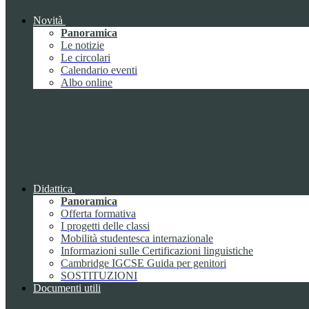
Novità
Panoramica
Le notizie
Le circolari
Calendario eventi
Albo online
Didattica
Panoramica
Offerta formativa
I progetti delle classi
Mobilità studentesca internazionale
Informazioni sulle Certificazioni linguistiche
Cambridge IGCSE Guida per genitori
SOSTITUZIONI
Documenti utili