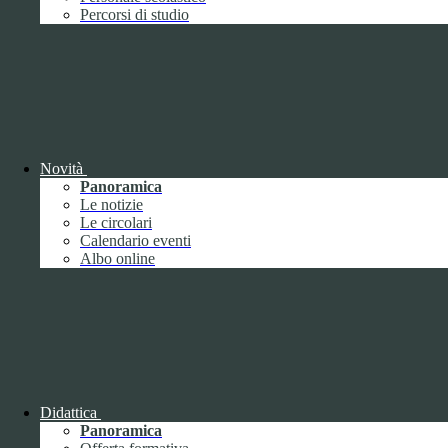
Performance
1
Percorsi di studio
Novità
Sistema di misurazione e valutazione della
Panoramica
performance
Le notizie
Le circolari
Calendario eventi
Albo online
Sistema di misurazione e valutazione della
performance
Piano della Performance
Didattica
Panoramica