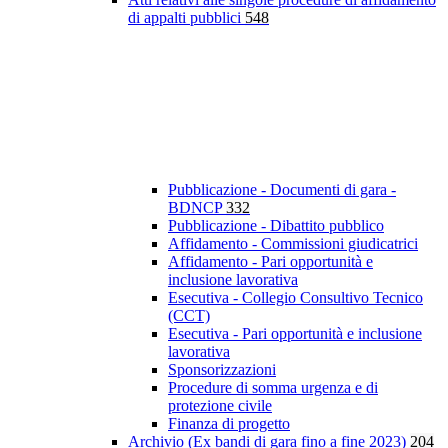
di appalti pubblici
548
Pubblicazione - Documenti di gara -
BDNCP
332
Pubblicazione - Dibattito pubblico
Affidamento - Commissioni giudicatrici
Affidamento - Pari opportunità e
inclusione lavorativa
Esecutiva - Collegio Consultivo Tecnico
(CCT)
Esecutiva - Pari opportunità e inclusione
lavorativa
Sponsorizzazioni
Procedure di somma urgenza e di
protezione civile
Finanza di progetto
Archivio (Ex bandi di gara fino a fine 2023)
204