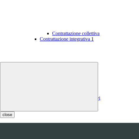
Contrattazione collettiva
Contrattazione integrativa
1
Contratti integrativi
Costi contratti integrativi
OIV
1
close