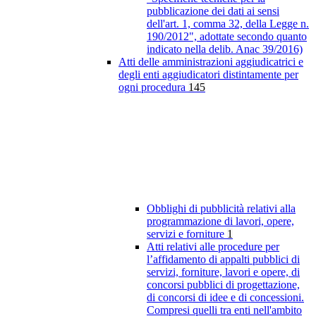
pubblicazione dei dati ai sensi
dell'art. 1, comma 32, della Legge n.
190/2012", adottate secondo quanto
indicato nella delib. Anac 39/2016)
Atti delle amministrazioni aggiudicatrici e
degli enti aggiudicatori distintamente per
ogni procedura
145
Obblighi di pubblicità relativi alla
programmazione di lavori, opere,
servizi e forniture
1
Atti relativi alle procedure per
l’affidamento di appalti pubblici di
servizi, forniture, lavori e opere, di
concorsi pubblici di progettazione,
di concorsi di idee e di concessioni.
Compresi quelli tra enti nell'ambito