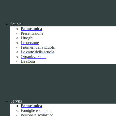
OIV (da pubblicare in tabelle)
Bandi di concorso
Scuola
Panoramica
Presentazione
I luoghi
Le persone
I numeri della scuola
Le carte della scuola
Organizzazione
La storia
Bandi di concorso
Servizi
Panoramica
Bandi di concorso (da pubblicare in
Famiglie e studenti
tabelle)
Personale scolastico