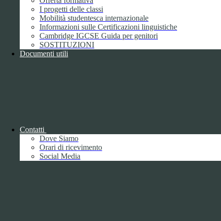
Offerta formativa
I progetti delle classi
Mobilità studentesca internazionale
Informazioni sulle Certificazioni linguistiche
Cambridge IGCSE Guida per genitori
SOSTITUZIONI
Documenti utili
Piano della Performance/Piano esecutivo
di gestione
Relazione sulla Performance
Contatti
Dove Siamo
Orari di ricevimento
Social Media
Relazione sulla Performance
Ammontare complessivo dei premi
1