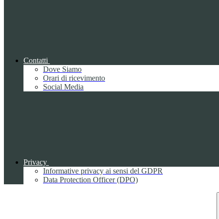
Contatti
Dove Siamo
Orari di ricevimento
Social Media
Privacy
Informative privacy ai sensi del GDPR
Data Protection Officer (DPO)