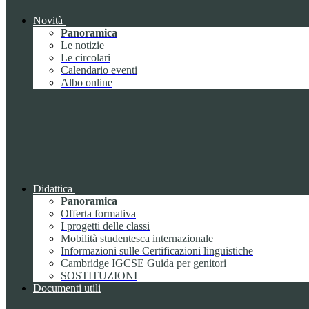
Novità
Panoramica
Le notizie
Le circolari
Calendario eventi
Albo online
Didattica
Panoramica
Offerta formativa
I progetti delle classi
Mobilità studentesca internazionale
Informazioni sulle Certificazioni linguistiche
Cambridge IGCSE Guida per genitori
SOSTITUZIONI
Documenti utili