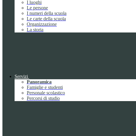
I luoghi
Le persone
I numeri della scuola
Le carte della scuola
Organizzazione
La storia
Servizi
Panoramica
Famiglie e studenti
Personale scolastico
Percorsi di studio