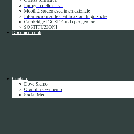
Offerta formativa
I progetti delle classi
Mobilità studentesca internazionale
Informazioni sulle Certificazioni linguistiche
Cambridge IGCSE Guida per genitori
SOSTITUZIONI
Documenti utili
Piano della Performance/Piano esecutivo
di gestione
Relazione sulla Performance
Contatti
Dove Siamo
Orari di ricevimento
Social Media
Relazione sulla Performance
Ammontare complessivo dei premi
1