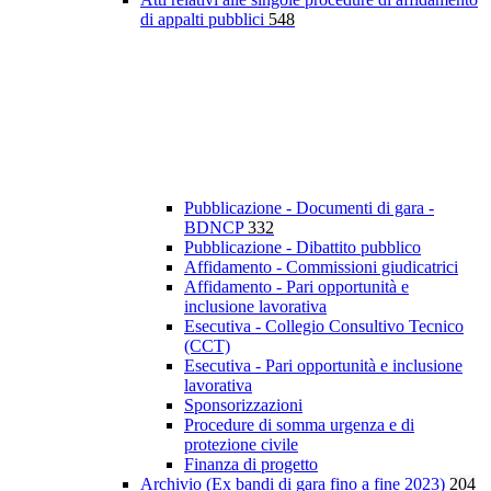
di appalti pubblici
548
Pubblicazione - Documenti di gara -
BDNCP
332
Pubblicazione - Dibattito pubblico
Affidamento - Commissioni giudicatrici
Affidamento - Pari opportunità e
inclusione lavorativa
Esecutiva - Collegio Consultivo Tecnico
(CCT)
Esecutiva - Pari opportunità e inclusione
lavorativa
Sponsorizzazioni
Procedure di somma urgenza e di
protezione civile
Finanza di progetto
Archivio (Ex bandi di gara fino a fine 2023)
204