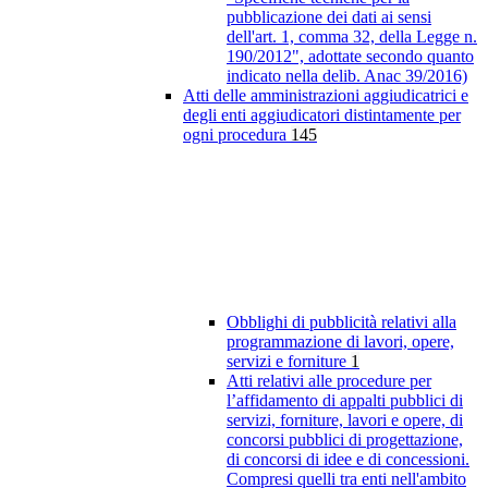
pubblicazione dei dati ai sensi
dell'art. 1, comma 32, della Legge n.
190/2012", adottate secondo quanto
indicato nella delib. Anac 39/2016)
Atti delle amministrazioni aggiudicatrici e
degli enti aggiudicatori distintamente per
ogni procedura
145
Obblighi di pubblicità relativi alla
programmazione di lavori, opere,
servizi e forniture
1
Atti relativi alle procedure per
l’affidamento di appalti pubblici di
servizi, forniture, lavori e opere, di
concorsi pubblici di progettazione,
di concorsi di idee e di concessioni.
Compresi quelli tra enti nell'ambito