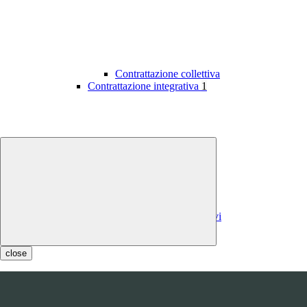
Contrattazione collettiva
Contrattazione integrativa
1
Contratti integrativi
Costi contratti integrativi
OIV
1
close