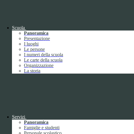
OIV (da pubblicare in tabelle)
Bandi di concorso
Scuola
Panoramica
Presentazione
I luoghi
Le persone
I numeri della scuola
Le carte della scuola
Organizzazione
La storia
Bandi di concorso
Servizi
Panoramica
Bandi di concorso (da pubblicare in
Famiglie e studenti
tabelle)
Personale scolastico