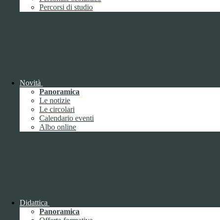
Performance
1
Percorsi di studio
Novità
Sistema di misurazione e valutazione della
Panoramica
performance
Le notizie
Le circolari
Calendario eventi
Albo online
Sistema di misurazione e valutazione della
performance
Piano della Performance
Didattica
Panoramica