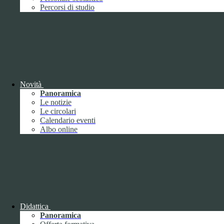
Performance
1
Percorsi di studio
Novità
Sistema di misurazione e valutazione della
Panoramica
performance
Le notizie
Le circolari
Calendario eventi
Albo online
Sistema di misurazione e valutazione della
performance
Piano della Performance
Didattica
Panoramica