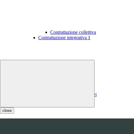
Contrattazione collettiva
Contrattazione integrativa
1
Contratti integrativi
Costi contratti integrativi
OIV
1
close