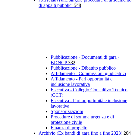
di appalti pubblici
548
Pubblicazione - Documenti di gara -
BDNCP
332
Pubblicazione - Dibattito pubblico
Affidamento - Commissioni giudicatrici
Affidamento - Pari opportunità e
inclusione lavorativa
Esecutiva - Collegio Consultivo Tecnico
(CCT)
Esecutiva - Pari opportunità e inclusione
lavorativa
Sponsorizzazioni
Procedure di somma urgenza e di
protezione civile
Finanza di progetto
Archivio (Ex bandi di gara fino a fine 2023)
204