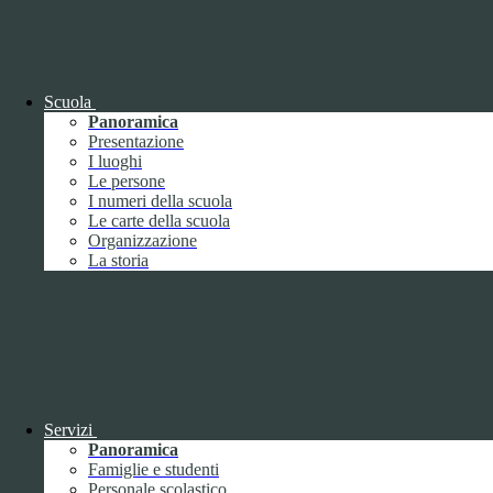
OIV (da pubblicare in tabelle)
Bandi di concorso
Scuola
Panoramica
Presentazione
I luoghi
Le persone
I numeri della scuola
Le carte della scuola
Organizzazione
La storia
Bandi di concorso
Servizi
Panoramica
Bandi di concorso (da pubblicare in
Famiglie e studenti
tabelle)
Personale scolastico