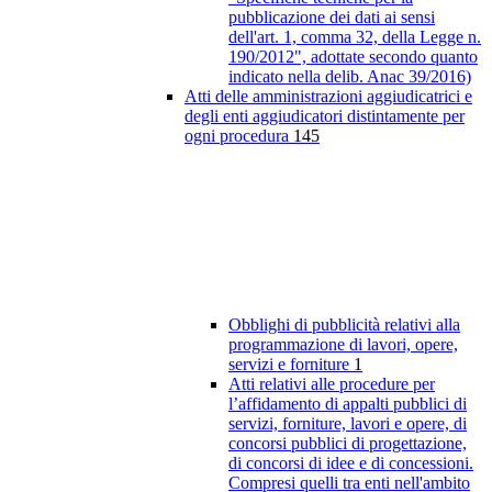
pubblicazione dei dati ai sensi
dell'art. 1, comma 32, della Legge n.
190/2012", adottate secondo quanto
indicato nella delib. Anac 39/2016)
Atti delle amministrazioni aggiudicatrici e
degli enti aggiudicatori distintamente per
ogni procedura
145
Obblighi di pubblicità relativi alla
programmazione di lavori, opere,
servizi e forniture
1
Atti relativi alle procedure per
l’affidamento di appalti pubblici di
servizi, forniture, lavori e opere, di
concorsi pubblici di progettazione,
di concorsi di idee e di concessioni.
Compresi quelli tra enti nell'ambito