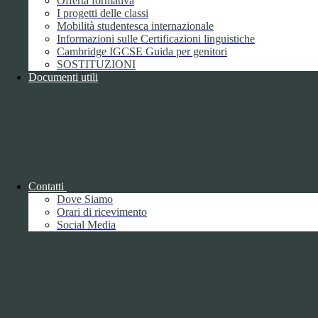
Offerta formativa
I progetti delle classi
Mobilità studentesca internazionale
Informazioni sulle Certificazioni linguistiche
Cambridge IGCSE Guida per genitori
SOSTITUZIONI
Documenti utili
Piano della Performance/Piano esecutivo
di gestione
Relazione sulla Performance
Contatti
Dove Siamo
Orari di ricevimento
Social Media
Relazione sulla Performance
Ammontare complessivo dei premi
1