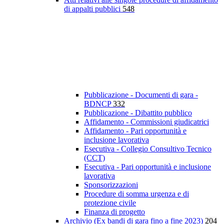
di appalti pubblici
548
Pubblicazione - Documenti di gara -
BDNCP
332
Pubblicazione - Dibattito pubblico
Affidamento - Commissioni giudicatrici
Affidamento - Pari opportunità e
inclusione lavorativa
Esecutiva - Collegio Consultivo Tecnico
(CCT)
Esecutiva - Pari opportunità e inclusione
lavorativa
Sponsorizzazioni
Procedure di somma urgenza e di
protezione civile
Finanza di progetto
Archivio (Ex bandi di gara fino a fine 2023)
204