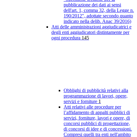
pubblicazione dei dati ai sensi
dell'art. 1, comma 32, della Legge n.
190/2012", adottate secondo quanto
indicato nella delib. Anac 39/2016)
Atti delle amministrazioni aggiudicatrici e
degli enti aggiudicatori distintamente per
ogni procedura
145
Obblighi di pubblicità relativi alla
programmazione di lavori, opere,
servizi e forniture
1
Atti relativi alle procedure per
l’affidamento di appalti pubblici di
servizi, forniture, lavori e opere, di
concorsi pubblici di progettazione,
di concorsi di idee e di concessioni.
Compresi quelli tra enti nell'ambito