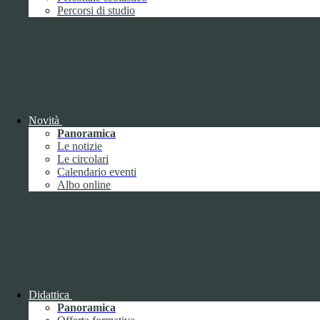
Performance
1
Percorsi di studio
Novità
Sistema di misurazione e valutazione della
Panoramica
performance
Le notizie
Le circolari
Calendario eventi
Albo online
Sistema di misurazione e valutazione della
performance
Piano della Performance
Didattica
Panoramica