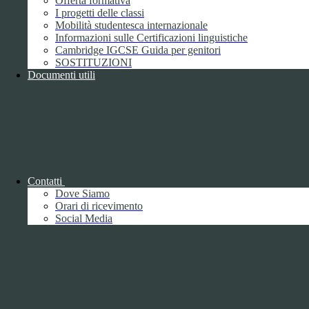
Offerta formativa
I progetti delle classi
Mobilità studentesca internazionale
Informazioni sulle Certificazioni linguistiche
Cambridge IGCSE Guida per genitori
SOSTITUZIONI
Documenti utili
Piano della Performance/Piano esecutivo
di gestione
Relazione sulla Performance
Contatti
Dove Siamo
Orari di ricevimento
Social Media
Relazione sulla Performance
Ammontare complessivo dei premi
1