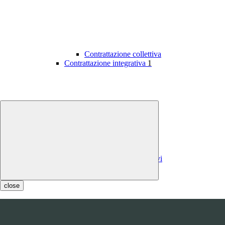
Contrattazione collettiva
Contrattazione integrativa
1
Contratti integrativi
Costi contratti integrativi
OIV
1
close