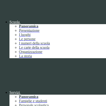
OIV (da pubblicare in tabelle)
Bandi di concorso
Scuola
Panoramica
Presentazione
I luoghi
Le persone
I numeri della scuola
Le carte della scuola
Organizzazione
La storia
Bandi di concorso
Servizi
Panoramica
Bandi di concorso (da pubblicare in
Famiglie e studenti
tabelle)
Personale scolastico