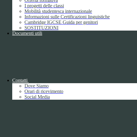
Offerta formativa
I progetti delle classi
Mobilità studentesca internazionale
Informazioni sulle Certificazioni linguistiche
Cambridge IGCSE Guida per genitori
SOSTITUZIONI
Documenti utili
Piano della Performance/Piano esecutivo
di gestione
Relazione sulla Performance
Contatti
Dove Siamo
Orari di ricevimento
Social Media
Relazione sulla Performance
Ammontare complessivo dei premi
1