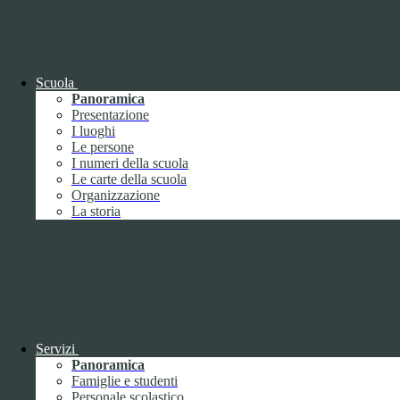
OIV (da pubblicare in tabelle)
Bandi di concorso
Scuola
Panoramica
Presentazione
I luoghi
Le persone
I numeri della scuola
Le carte della scuola
Organizzazione
La storia
Bandi di concorso
Servizi
Panoramica
Bandi di concorso (da pubblicare in
Famiglie e studenti
tabelle)
Personale scolastico