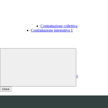
Contrattazione collettiva
Contrattazione integrativa
1
Contratti integrativi
Costi contratti integrativi
OIV
1
close