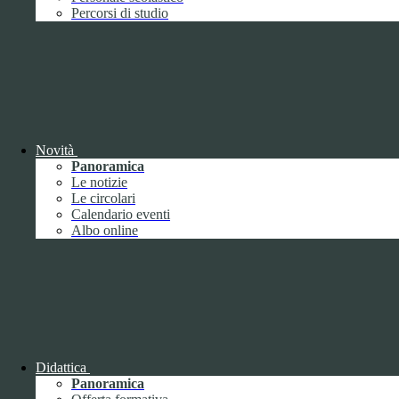
Performance
1
Percorsi di studio
Novità
Sistema di misurazione e valutazione della
Panoramica
performance
Le notizie
Le circolari
Calendario eventi
Albo online
Sistema di misurazione e valutazione della
performance
Piano della Performance
Didattica
Panoramica