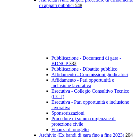
di appalti pubblici
548
Pubblicazione - Documenti di gara -
BDNCP
332
Pubblicazione - Dibattito pubblico
Affidamento - Commissioni giudicatrici
Affidamento - Pari opportunità e
inclusione lavorativa
Esecutiva - Collegio Consultivo Tecnico
(CCT)
Esecutiva - Pari opportunità e inclusione
lavorativa
Sponsorizzazioni
Procedure di somma urgenza e di
protezione civile
Finanza di progetto
Archivio (Ex bandi di gara fino a fine 2023)
204