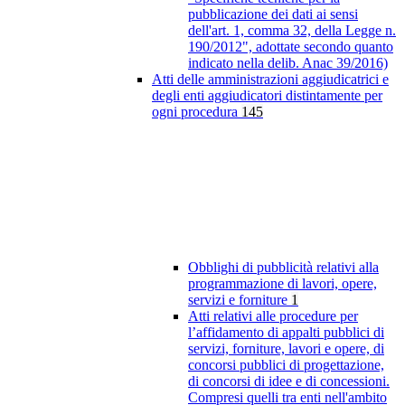
pubblicazione dei dati ai sensi
dell'art. 1, comma 32, della Legge n.
190/2012", adottate secondo quanto
indicato nella delib. Anac 39/2016)
Atti delle amministrazioni aggiudicatrici e
degli enti aggiudicatori distintamente per
ogni procedura
145
Obblighi di pubblicità relativi alla
programmazione di lavori, opere,
servizi e forniture
1
Atti relativi alle procedure per
l’affidamento di appalti pubblici di
servizi, forniture, lavori e opere, di
concorsi pubblici di progettazione,
di concorsi di idee e di concessioni.
Compresi quelli tra enti nell'ambito