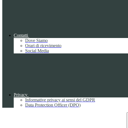
Contatti
Dove Siamo
Orari di ricevimento
Social Media
Privacy
Informative privacy ai sensi del GDPR
Data Protection Officer (DPO)