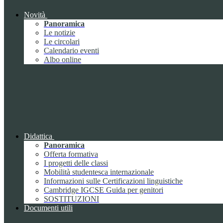
Novità
Panoramica
Le notizie
Le circolari
Calendario eventi
Albo online
Didattica
Panoramica
Offerta formativa
I progetti delle classi
Mobilità studentesca internazionale
Informazioni sulle Certificazioni linguistiche
Cambridge IGCSE Guida per genitori
SOSTITUZIONI
Documenti utili