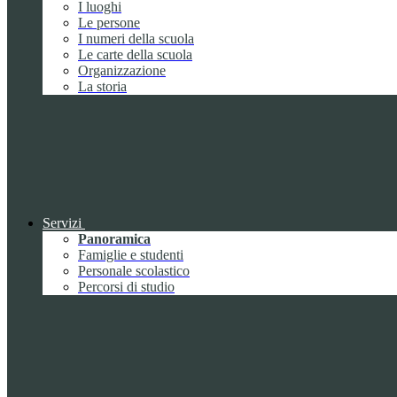
I luoghi
Le persone
I numeri della scuola
Le carte della scuola
Organizzazione
La storia
Servizi
Panoramica
Famiglie e studenti
Personale scolastico
Percorsi di studio