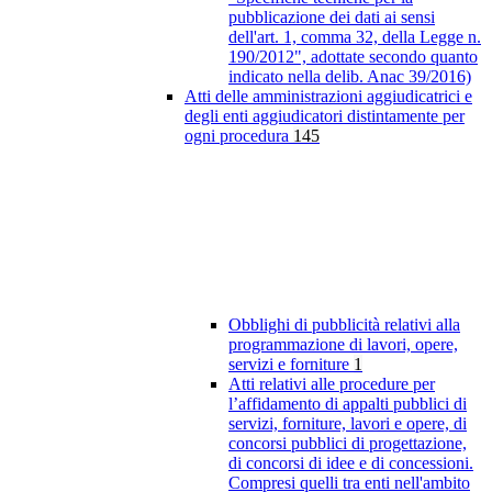
pubblicazione dei dati ai sensi
dell'art. 1, comma 32, della Legge n.
190/2012", adottate secondo quanto
indicato nella delib. Anac 39/2016)
Atti delle amministrazioni aggiudicatrici e
degli enti aggiudicatori distintamente per
ogni procedura
145
Obblighi di pubblicità relativi alla
programmazione di lavori, opere,
servizi e forniture
1
Atti relativi alle procedure per
l’affidamento di appalti pubblici di
servizi, forniture, lavori e opere, di
concorsi pubblici di progettazione,
di concorsi di idee e di concessioni.
Compresi quelli tra enti nell'ambito