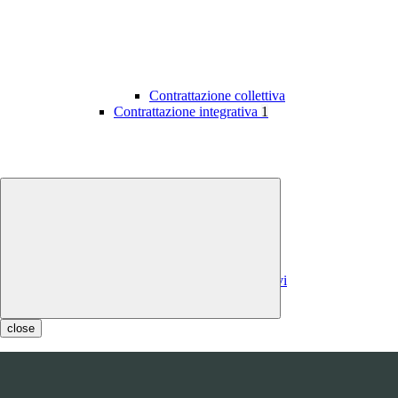
Contrattazione collettiva
Contrattazione integrativa
1
Contratti integrativi
Costi contratti integrativi
OIV
1
close