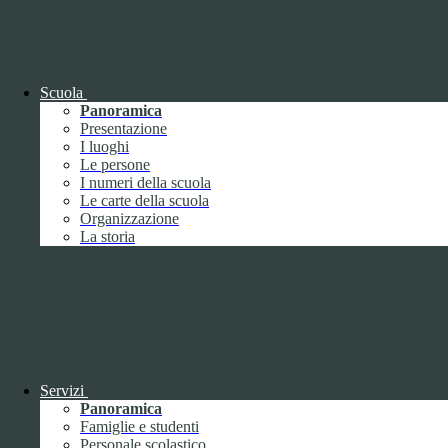
OIV (da pubblicare in tabelle)
Bandi di concorso
Scuola
Panoramica
Presentazione
I luoghi
Le persone
I numeri della scuola
Le carte della scuola
Organizzazione
La storia
Bandi di concorso
Servizi
Panoramica
Bandi di concorso (da pubblicare in
Famiglie e studenti
tabelle)
Personale scolastico