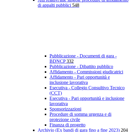
di appalti pubblici
548
Pubblicazione - Documenti di gara -
BDNCP
332
Pubblicazione - Dibattito pubblico
Affidamento - Commissioni giudicatrici
Affidamento - Pari opportunità e
inclusione lavorativa
Esecutiva - Collegio Consultivo Tecnico
(CCT)
Esecutiva - Pari opportunità e inclusione
lavorativa
Sponsorizzazioni
Procedure di somma urgenza e di
protezione civile
Finanza di progetto
Archivio (Ex bandi di gara fino a fine 2023)
204