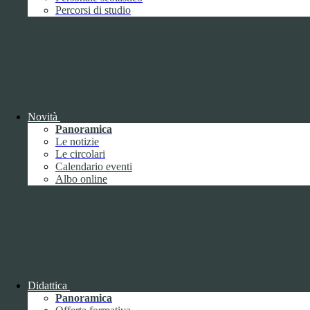
Performance
1
Percorsi di studio
Novità
Sistema di misurazione e valutazione della
Panoramica
performance
Le notizie
Le circolari
Calendario eventi
Albo online
Sistema di misurazione e valutazione della
performance
Piano della Performance
Didattica
Panoramica