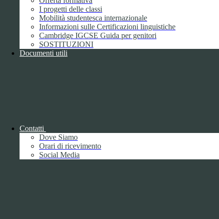
Offerta formativa
I progetti delle classi
Mobilità studentesca internazionale
Informazioni sulle Certificazioni linguistiche
Cambridge IGCSE Guida per genitori
SOSTITUZIONI
Documenti utili
Piano della Performance/Piano esecutivo
di gestione
Relazione sulla Performance
Contatti
Dove Siamo
Orari di ricevimento
Social Media
Relazione sulla Performance
Ammontare complessivo dei premi
1