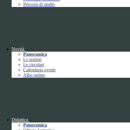
Performance
1
Percorsi di studio
Novità
Sistema di misurazione e valutazione della
Panoramica
performance
Le notizie
Le circolari
Calendario eventi
Albo online
Sistema di misurazione e valutazione della
performance
Piano della Performance
Didattica
Panoramica