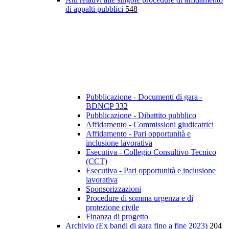
di appalti pubblici
548
Pubblicazione - Documenti di gara -
BDNCP
332
Pubblicazione - Dibattito pubblico
Affidamento - Commissioni giudicatrici
Affidamento - Pari opportunità e
inclusione lavorativa
Esecutiva - Collegio Consultivo Tecnico
(CCT)
Esecutiva - Pari opportunità e inclusione
lavorativa
Sponsorizzazioni
Procedure di somma urgenza e di
protezione civile
Finanza di progetto
Archivio (Ex bandi di gara fino a fine 2023)
204