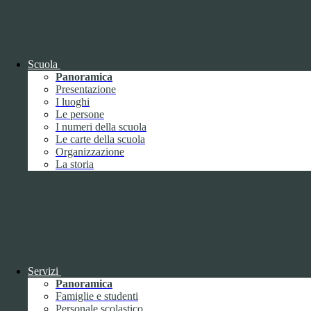
OIV (da pubblicare in tabelle)
Bandi di concorso
Scuola
Panoramica
Presentazione
I luoghi
Le persone
I numeri della scuola
Le carte della scuola
Organizzazione
La storia
Bandi di concorso
Servizi
Panoramica
Bandi di concorso (da pubblicare in
Famiglie e studenti
tabelle)
Personale scolastico