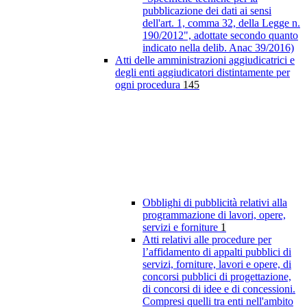
pubblicazione dei dati ai sensi
dell'art. 1, comma 32, della Legge n.
190/2012", adottate secondo quanto
indicato nella delib. Anac 39/2016)
Atti delle amministrazioni aggiudicatrici e
degli enti aggiudicatori distintamente per
ogni procedura
145
Obblighi di pubblicità relativi alla
programmazione di lavori, opere,
servizi e forniture
1
Atti relativi alle procedure per
l’affidamento di appalti pubblici di
servizi, forniture, lavori e opere, di
concorsi pubblici di progettazione,
di concorsi di idee e di concessioni.
Compresi quelli tra enti nell'ambito