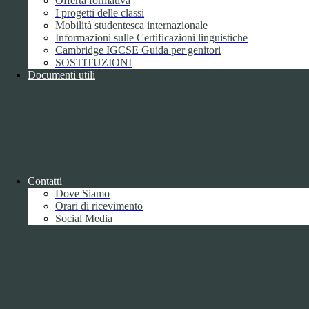
Offerta formativa
I progetti delle classi
Mobilità studentesca internazionale
Informazioni sulle Certificazioni linguistiche
Cambridge IGCSE Guida per genitori
SOSTITUZIONI
Documenti utili
Piano della Performance/Piano esecutivo
di gestione
Relazione sulla Performance
Contatti
Dove Siamo
Orari di ricevimento
Social Media
Relazione sulla Performance
Ammontare complessivo dei premi
1