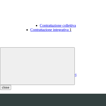
Contrattazione collettiva
Contrattazione integrativa
1
Contratti integrativi
Costi contratti integrativi
OIV
1
close