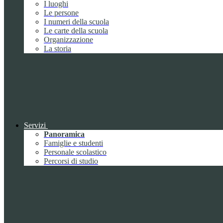
I luoghi
Le persone
I numeri della scuola
Le carte della scuola
Organizzazione
La storia
Servizi
Panoramica
Famiglie e studenti
Personale scolastico
Percorsi di studio