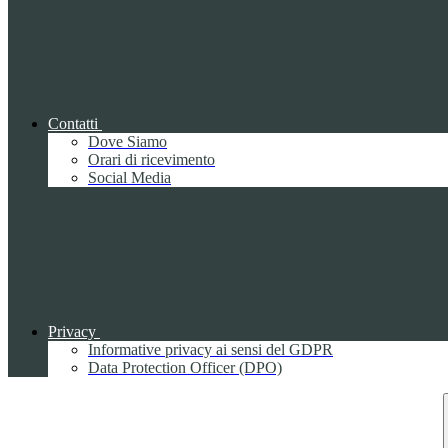
Contatti
Dove Siamo
Orari di ricevimento
Social Media
Privacy
Informative privacy ai sensi del GDPR
Data Protection Officer (DPO)