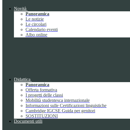
Novità
Panoramica
Le notizie
Le circolari
Calendario eventi
Albo online
Didattica
Panoramica
Offerta formativa
I progetti delle classi
Mobilità studentesca internazionale
Informazioni sulle Certificazioni linguistiche
Cambridge IGCSE Guida per genitori
SOSTITUZIONI
Documenti utili