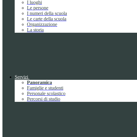
I luoghi
Le persone
I numeri della scuola
Le carte della scuola
Organizzazione
La storia
Servizi
Panoramica
Famiglie e studenti
Personale scolastico
Percorsi di studio