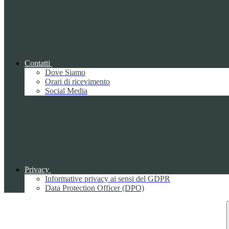
Contatti
Dove Siamo
Orari di ricevimento
Social Media
Privacy
Informative privacy ai sensi del GDPR
Data Protection Officer (DPO)