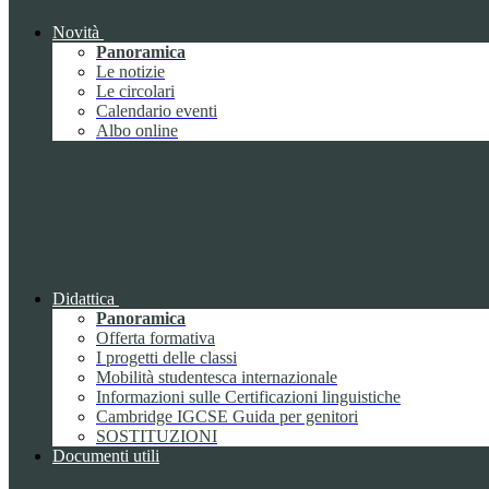
Novità
Panoramica
Le notizie
Le circolari
Calendario eventi
Albo online
Didattica
Panoramica
Offerta formativa
I progetti delle classi
Mobilità studentesca internazionale
Informazioni sulle Certificazioni linguistiche
Cambridge IGCSE Guida per genitori
SOSTITUZIONI
Documenti utili